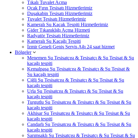
Tıkalı Tuvalet Açma
Ocak Fırın Tesisatı Hizmetlerimiz
Duşakabin Tesisatı Hizmetlerimiz
Tuvalet Tesisatı Hizmetlerimiz
Kameralı Su Kaçak Tespiti Hizmetlerimiz
Gider Tıkanıklığı Açma Hizmeti
Radyatör Tesisatı Hizmetlerimiz
Kameralı Su Kaçağı Tespiti
İzmir Geneli Geniş Servis Ağı 24 saat hizmet
Bölgeler
Menemen Su Tesisatçısı & Tesisatçı & Su Tesisat & Su
kaçağı tespiti
Kemalpaşa Su Tesisatçısı & Tesisatçı & Su Tesisat &
Su kaçağı tespiti
Çiğli Su Tesisatçısı & Tesisatçı & Su Tesisat & Su
kaçağı tespiti
Urla Su Tesisatçısı & Tesisatçı & Su Tesisat & Su
kaçağı tespiti
Turgutlu Su Tesisatçısı & Tesisatçı & Su Tesisat & Su
kaçağı tespiti
Akhisar Su Tesisatçısı & Tesisatçı & Su Tesisat & Su
kaçağı tespiti
Çandarlı Su Tesisatçısı & Tesisatçı & Su Tesisat & Su
kaçağı tespiti
Sarımsaklı Su Tesisatçısı & Tesisatçı & Su Tesisat & Su