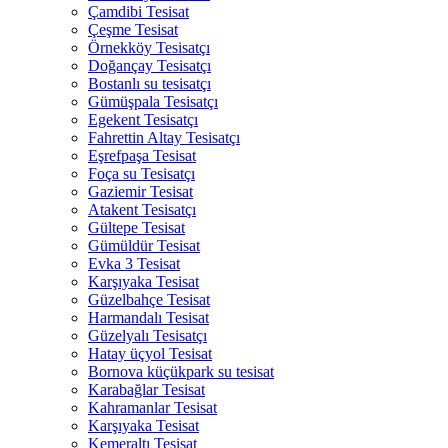
Çamdibi Tesisat
Çeşme Tesisat
Örnekköy Tesisatçı
Doğançay Tesisatçı
Bostanlı su tesisatçı
Gümüşpala Tesisatçı
Egekent Tesisatçı
Fahrettin Altay Tesisatçı
Eşrefpaşa Tesisat
Foça su Tesisatçı
Gaziemir Tesisat
Atakent Tesisatçı
Gültepe Tesisat
Gümüldür Tesisat
Evka 3 Tesisat
Karşıyaka Tesisat
Güzelbahçe Tesisat
Harmandalı Tesisat
Güzelyalı Tesisatçı
Hatay üçyol Tesisat
Bornova küçükpark su tesisat
Karabağlar Tesisat
Kahramanlar Tesisat
Karşıyaka Tesisat
Kemeraltı Tesisat