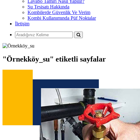
Lavabo Tamiri Nasıl Yapılır?
Su Tesisatı Hakkında
Kombilerde Güvenlik Ve Verim
Kombi Kullanımında Püf Noktalar
İletişim
"Örnekköy_su" etiketli sayfalar