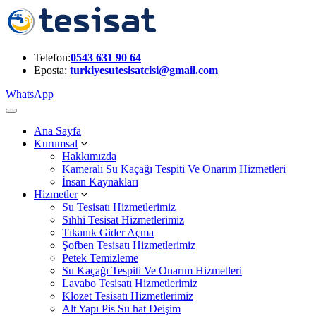
Telefon:
0543 631 90 64
Eposta:
turkiyesutesisatcisi@gmail.com
WhatsApp
Ana Sayfa
Kurumsal
Hakkımızda
Kameralı Su Kaçağı Tespiti Ve Onarım Hizmetleri
İnsan Kaynakları
Hizmetler
Su Tesisatı Hizmetlerimiz
Sıhhi Tesisat Hizmetlerimiz
Tıkanık Gider Açma
Şofben Tesisatı Hizmetlerimiz
Petek Temizleme
Su Kaçağı Tespiti Ve Onarım Hizmetleri
Lavabo Tesisatı Hizmetlerimiz
Klozet Tesisatı Hizmetlerimiz
Alt Yapı Pis Su hat Deişim