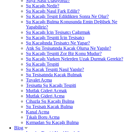
Suya Nasıl Ulaşıyoruz?
Su Kaçağı Nedir?
Su Kaçağı Nasıl Fark Edilir?
Su Kaçağı Tespit Edildikten Sonra Ne Olur?
Şu Kaçağı Bulma Konusunda Emin Değilsek Ne
Yapabiliriz?
Su Kaçağı İçin Tesisatçı Çağırmak
Su Kaçağı Tespiti İçin Tesisatçı
Su Kaçağında Tesisatçı Ne Yapar?
Atık Su Tesisatında Kaçak Olursa Ne Yapılır?
Su Kaçağı Tespiti Zor Bir Konu Mudur?
Su Kaçağı Varken Nelerden Uzak Durmak Gerekir?
Su Kaçağı Tespiti
Su Kaçak Tespiti Nasıl Yapılır?
Su Tesisatında Kaçak Bulmak
Tuvalet Açma
Tesisatta Su Kaçağı Tespiti
Mutfak Gideri Açmak
Mutfak Gideri Açma
Cihazla Su Kaçağı Bulma
Su Tesisatı Kaçak Bulma
Kanal Açma
Tıkalı Boru Açma
Kırmadan Su Kaçağı Bulma
Blog