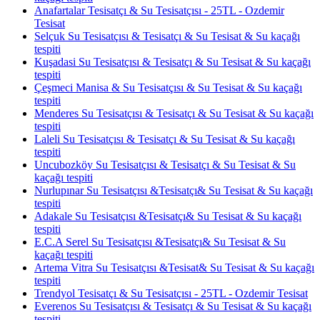
Anafartalar Tesisatçı & Su Tesisatçısı - 25TL - Ozdemir
Tesisat
Selçuk Su Tesisatçısı & Tesisatçı & Su Tesisat & Su kaçağı
tespiti
Kuşadasi Su Tesisatçısı & Tesisatçı & Su Tesisat & Su kaçağı
tespiti
Çeşmeci Manisa & Su Tesisatçısı & Su Tesisat & Su kaçağı
tespiti
Menderes Su Tesisatçısı & Tesisatçı & Su Tesisat & Su kaçağı
tespiti
Laleli Su Tesisatçısı & Tesisatçı & Su Tesisat & Su kaçağı
tespiti
Uncubozköy Su Tesisatçısı & Tesisatçı & Su Tesisat & Su
kaçağı tespiti
Nurlupınar Su Tesisatçısı &Tesisatçı& Su Tesisat & Su kaçağı
tespiti
Adakale Su Tesisatçısı &Tesisatçı& Su Tesisat & Su kaçağı
tespiti
E.C.A Serel Su Tesisatçısı &Tesisatçı& Su Tesisat & Su
kaçağı tespiti
Artema Vitra Su Tesisatçısı &Tesisat& Su Tesisat & Su kaçağı
tespiti
Trendyol Tesisatçı & Su Tesisatçısı - 25TL - Ozdemir Tesisat
Everenos Su Tesisatçısı & Tesisatçı & Su Tesisat & Su kaçağı
tespiti