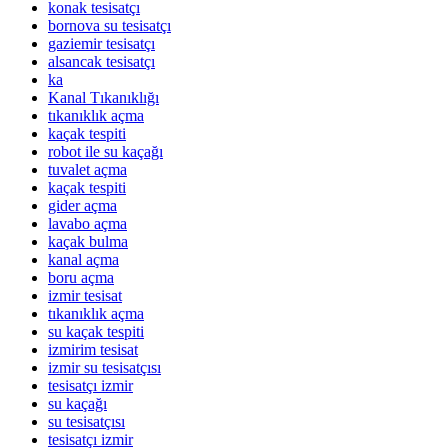
konak tesisatçı
bornova su tesisatçı
gaziemir tesisatçı
alsancak tesisatçı
ka
Kanal Tıkanıklığı
tıkanıklık açma
kaçak tespiti
robot ile su kaçağı
tuvalet açma
kaçak tespiti
gider açma
lavabo açma
kaçak bulma
kanal açma
boru açma
izmir tesisat
tıkanıklık açma
su kaçak tespiti
izmirim tesisat
izmir su tesisatçısı
tesisatçı izmir
su kaçağı
su tesisatçısı
tesisatçı izmir