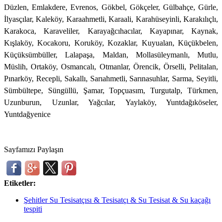
Düzlen, Emlakdere, Evrenos, Gökbel, Gökçeler, Gülbahçe, Gürle,
İlyasçılar, Kaleköy, Karaahmetli, Karaali, Karahüseyinli, Karakılıçlı,
Karakoca, Karaveliler, Karayağcıhacılar, Kayapınar, Kaynak,
Kışlaköy, Kocakoru, Koruköy, Kozaklar, Kuyualan, Küçükbelen,
Küçüksümbüller, Lalapaşa, Maldan, Mollasüleymanlı, Mutlu,
Müslih, Ortaköy, Osmancalı, Otmanlar, Örencik, Örselli, Pelitalan,
Pınarköy, Recepli, Sakallı, Sarıahmetli, Sarınasuhlar, Sarma, Seyitli,
Sümbültepe, Süngüllü, Şamar, Topçuasım, Turgutalp, Türkmen,
Uzunburun, Uzunlar, Yağcılar, Yaylaköy, Yuntdağıköseler,
Yuntdağyenice
Sayfamızı Paylaşın
Etiketler:
Şehitler Su Tesisatçısı & Tesisatçı & Su Tesisat & Su kaçağı
tespiti