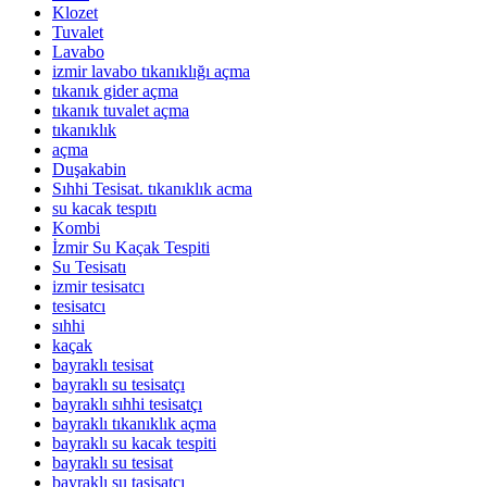
Klozet
Tuvalet
Lavabo
izmir lavabo tıkanıklığı açma
tıkanık gider açma
tıkanık tuvalet açma
tıkanıklık
açma
Duşakabin
Sıhhi Tesisat. tıkanıklık acma
su kacak tespıtı
Kombi
İzmir Su Kaçak Tespiti
Su Tesisatı
izmir tesisatcı
tesisatcı
sıhhi
kaçak
bayraklı tesisat
bayraklı su tesisatçı
bayraklı sıhhi tesisatçı
bayraklı tıkanıklık açma
bayraklı su kacak tespiti
bayraklı su tesisat
bayraklı su tasisatçı