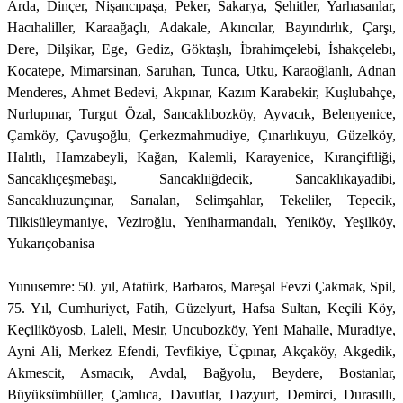
Arda, Dinçer, Nişancıpaşa, Peker, Sakarya, Şehitler, Yarhasanlar,
Hacıhaliller, Karaağaçlı, Adakale, Akıncılar, Bayındırlık, Çarşı,
Dere, Dilşikar, Ege, Gediz, Göktaşlı, İbrahimçelebi, İshakçelebı,
Kocatepe, Mimarsinan, Saruhan, Tunca, Utku, Karaoğlanlı, Adnan
Menderes, Ahmet Bedevi, Akpınar, Kazım Karabekir, Kuşlubahçe,
Nurlupınar, Turgut Özal, Sancaklıbozköy, Ayvacık, Belenyenice,
Çamköy, Çavuşoğlu, Çerkezmahmudiye, Çınarlıkuyu, Güzelköy,
Halıtlı, Hamzabeyli, Kağan, Kalemli, Karayenice, Kırançiftliği,
Sancaklıçeşmebaşı, Sancaklıiğdecik, Sancaklıkayadibi,
Sancaklıuzunçınar, Sarıalan, Selimşahlar, Tekeliler, Tepecik,
Tilkisüleymaniye, Veziroğlu, Yeniharmandalı, Yeniköy, Yeşilköy,
Yukarıçobanisa
Yunusemre: 50. yıl, Atatürk, Barbaros, Mareşal Fevzi Çakmak, Spil,
75. Yıl, Cumhuriyet, Fatih, Güzelyurt, Hafsa Sultan, Keçili Köy,
Keçiliköyosb, Laleli, Mesir, Uncubozköy, Yeni Mahalle, Muradiye,
Ayni Ali, Merkez Efendi, Tevfikiye, Üçpınar, Akçaköy, Akgedik,
Akmescit, Asmacık, Avdal, Bağyolu, Beydere, Bostanlar,
Büyüksümbüller, Çamlıca, Davutlar, Dazyurt, Demirci, Durasıllı,