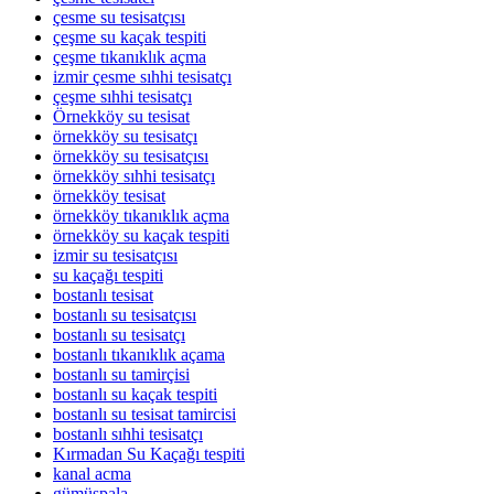
çesme su tesisatçısı
çeşme su kaçak tespiti
çeşme tıkanıklık açma
izmir çesme sıhhi tesisatçı
çeşme sıhhi tesisatçı
Örnekköy su tesisat
örnekköy su tesisatçı
örnekköy su tesisatçısı
örnekköy sıhhi tesisatçı
örnekköy tesisat
örnekköy tıkanıklık açma
örnekköy su kaçak tespiti
izmir su tesisatçısı
su kaçağı tespiti
bostanlı tesisat
bostanlı su tesisatçısı
bostanlı su tesisatçı
bostanlı tıkanıklık açama
bostanlı su tamirçisi
bostanlı su kaçak tespiti
bostanlı su tesisat tamircisi
bostanlı sıhhi tesisatçı
Kırmadan Su Kaçağı tespiti
kanal acma
gümüşpala