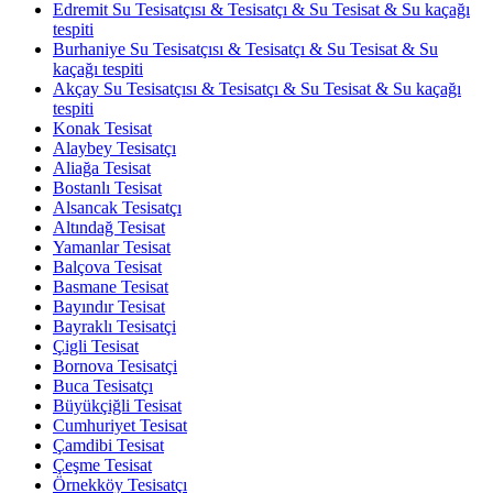
Edremit Su Tesisatçısı & Tesisatçı & Su Tesisat & Su kaçağı
tespiti
Burhaniye Su Tesisatçısı & Tesisatçı & Su Tesisat & Su
kaçağı tespiti
Akçay Su Tesisatçısı & Tesisatçı & Su Tesisat & Su kaçağı
tespiti
Konak Tesisat
Alaybey Tesisatçı
Aliağa Tesisat
Bostanlı Tesisat
Alsancak Tesisatçı
Altındağ Tesisat
Yamanlar Tesisat
Balçova Tesisat
Basmane Tesisat
Bayındır Tesisat
Bayraklı Tesisatçi
Çigli Tesisat
Bornova Tesisatçi
Buca Tesisatçı
Büyükçiğli Tesisat
Cumhuriyet Tesisat
Çamdibi Tesisat
Çeşme Tesisat
Örnekköy Tesisatçı