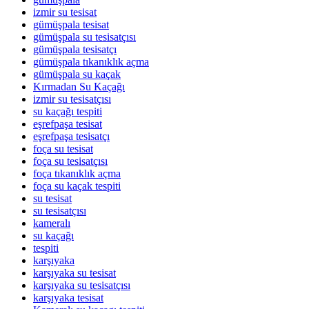
izmir su tesisat
gümüşpala tesisat
gümüşpala su tesisatçısı
gümüşpala tesisatçı
gümüşpala tıkanıklık açma
gümüşpala su kaçak
Kırmadan Su Kaçağı
izmir su tesisatçısı
su kaçağı tespiti
eşrefpaşa tesisat
eşrefpaşa tesisatçı
foça su tesisat
foça su tesisatçısı
foça tıkanıklık açma
foça su kaçak tespiti
su tesisat
su tesisatçısı
kameralı
su kaçağı
tespiti
karşıyaka
karşıyaka su tesisat
karşıyaka su tesisatçısı
karşıyaka tesisat