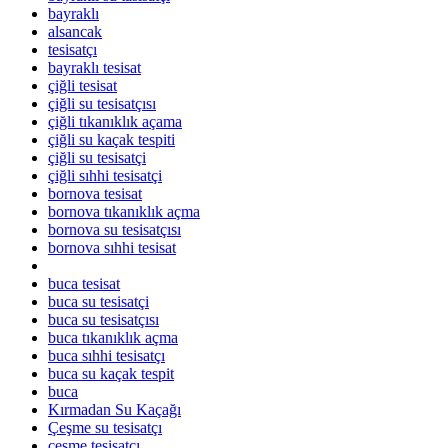
bayraklı
alsancak
tesisatçı
bayraklı tesisat
çiğli tesisat
çiğli su tesisatçısı
çiğli tıkanıklık açama
çiğli su kaçak tespiti
çiğli su tesisatçi
çiğli sıhhi tesisatçi
bornova tesisat
bornova tıkanıklık açma
bornova su tesisatçısı
bornova sıhhi tesisat
buca tesisat
buca su tesisatçi
buca su tesisatçısı
buca tıkanıklık açma
buca sıhhi tesisatçı
buca su kaçak tespit
buca
Kırmadan Su Kaçağı
Çeşme su tesisatçı
çesme tesisatcı