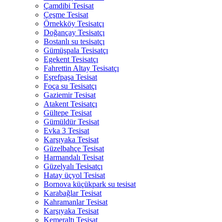
Çamdibi Tesisat
Çeşme Tesisat
Örnekköy Tesisatçı
Doğançay Tesisatçı
Bostanlı su tesisatçı
Gümüşpala Tesisatçı
Egekent Tesisatçı
Fahrettin Altay Tesisatçı
Eşrefpaşa Tesisat
Foça su Tesisatçı
Gaziemir Tesisat
Atakent Tesisatçı
Gültepe Tesisat
Gümüldür Tesisat
Evka 3 Tesisat
Karşıyaka Tesisat
Güzelbahçe Tesisat
Harmandalı Tesisat
Güzelyalı Tesisatçı
Hatay üçyol Tesisat
Bornova küçükpark su tesisat
Karabağlar Tesisat
Kahramanlar Tesisat
Karşıyaka Tesisat
Kemeraltı Tesisat