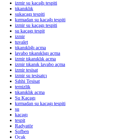
izmir su kacağı tespiti
tıkanıklık
sukaçagı tespiti
kırmadan su kacağı tespiti
izmir su kaçagı tespiti
su kaçagı tespit
izmir
tuvalet
tıkanıklığı açma
lavabo tıkanıklıgı açma
izmir tıkanıklık açma
izmir tıkanık lavabo açma
izmir tesisat
izmir su tesisatçı
Sıhhi Tesisat
temizlik
tıkanıklık açma
Su Kaçagı
kırmadan su kaçagı tespiti
su
kaçagı
tespit
Radyatör
Şofben
Ocak