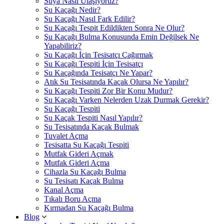
Suya Nasıl Ulaşıyoruz?
Su Kaçağı Nedir?
Su Kaçağı Nasıl Fark Edilir?
Su Kaçağı Tespit Edildikten Sonra Ne Olur?
Şu Kaçağı Bulma Konusunda Emin Değilsek Ne
Yapabiliriz?
Su Kaçağı İçin Tesisatçı Çağırmak
Su Kaçağı Tespiti İçin Tesisatçı
Su Kaçağında Tesisatçı Ne Yapar?
Atık Su Tesisatında Kaçak Olursa Ne Yapılır?
Su Kaçağı Tespiti Zor Bir Konu Mudur?
Su Kaçağı Varken Nelerden Uzak Durmak Gerekir?
Su Kaçağı Tespiti
Su Kaçak Tespiti Nasıl Yapılır?
Su Tesisatında Kaçak Bulmak
Tuvalet Açma
Tesisatta Su Kaçağı Tespiti
Mutfak Gideri Açmak
Mutfak Gideri Açma
Cihazla Su Kaçağı Bulma
Su Tesisatı Kaçak Bulma
Kanal Açma
Tıkalı Boru Açma
Kırmadan Su Kaçağı Bulma
Blog