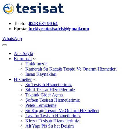
Telefon:
0543 631 90 64
Eposta:
turkiyesutesisatcisi@gmail.com
WhatsApp
Ana Sayfa
Kurumsal
Hakkımızda
Kameralı Su Kaçağı Tespiti Ve Onarım Hizmetleri
İnsan Kaynakları
Hizmetler
Su Tesisatı Hizmetlerimiz
Sıhhi Tesisat Hizmetlerimiz
Tıkanık Gider Açma
Şofben Tesisatı Hizmetlerimiz
Petek Temizleme
Su Kaçağı Tespiti Ve Onarım Hizmetleri
Lavabo Tesisatı Hizmetlerimiz
Klozet Tesisatı Hizmetlerimiz
Alt Yapı Pis Su hat Deişim