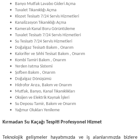
Banyo Mutfak Lavabo Gideri Açma
Tuvalet Tıkanıklığı Açma
Klozet Tesisatı 7/24 Servis Hizmetleri
Kanalizasyon Tıkanıklığı Açma
Kameralı Kanal Boru Görüntüleme
Tuvalet Tesisatı 7/24 Servis Hizmetleri
Su Tesisatı 7/24 Servis Hizmetleri
Doğalgaz Tesisatı Bakım , Onarım
Kalorifer ve Sıhhi Tesisat Bakım , Onarım
Kombi Tamiri Bakım , Onarım
Yerden Isıtma Sistemi
Şofben Bakım , Onarım
Doğalgaz Dönüşümü
Hidrofor Arıza, Bakım ve Onarım
Mutfak, Banyo, Kanal Tıkanıklıkları
Oksijen ve Elektrik Kaynak İşleri
Su Deposu Tamir, Bakım ve Onarım
Yağmur Olukları Yenileme
Kırmadan Su Kaçağı Tespiti Profesyonel Hizmet
Teknolojik gelişmeler hayatımızda ve iş alanlarımızda bizlere