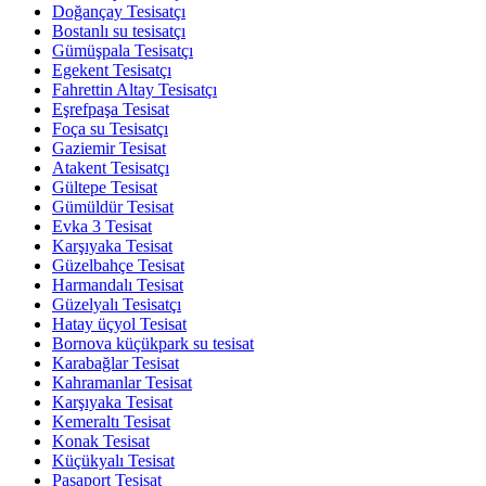
Doğançay Tesisatçı
Bostanlı su tesisatçı
Gümüşpala Tesisatçı
Egekent Tesisatçı
Fahrettin Altay Tesisatçı
Eşrefpaşa Tesisat
Foça su Tesisatçı
Gaziemir Tesisat
Atakent Tesisatçı
Gültepe Tesisat
Gümüldür Tesisat
Evka 3 Tesisat
Karşıyaka Tesisat
Güzelbahçe Tesisat
Harmandalı Tesisat
Güzelyalı Tesisatçı
Hatay üçyol Tesisat
Bornova küçükpark su tesisat
Karabağlar Tesisat
Kahramanlar Tesisat
Karşıyaka Tesisat
Kemeraltı Tesisat
Konak Tesisat
Küçükyalı Tesisat
Pasaport Tesisat