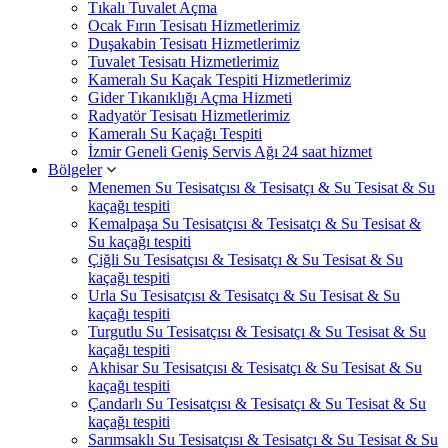
Tıkalı Tuvalet Açma
Ocak Fırın Tesisatı Hizmetlerimiz
Duşakabin Tesisatı Hizmetlerimiz
Tuvalet Tesisatı Hizmetlerimiz
Kameralı Su Kaçak Tespiti Hizmetlerimiz
Gider Tıkanıklığı Açma Hizmeti
Radyatör Tesisatı Hizmetlerimiz
Kameralı Su Kaçağı Tespiti
İzmir Geneli Geniş Servis Ağı 24 saat hizmet
Bölgeler
Menemen Su Tesisatçısı & Tesisatçı & Su Tesisat & Su
kaçağı tespiti
Kemalpaşa Su Tesisatçısı & Tesisatçı & Su Tesisat &
Su kaçağı tespiti
Çiğli Su Tesisatçısı & Tesisatçı & Su Tesisat & Su
kaçağı tespiti
Urla Su Tesisatçısı & Tesisatçı & Su Tesisat & Su
kaçağı tespiti
Turgutlu Su Tesisatçısı & Tesisatçı & Su Tesisat & Su
kaçağı tespiti
Akhisar Su Tesisatçısı & Tesisatçı & Su Tesisat & Su
kaçağı tespiti
Çandarlı Su Tesisatçısı & Tesisatçı & Su Tesisat & Su
kaçağı tespiti
Sarımsaklı Su Tesisatçısı & Tesisatçı & Su Tesisat & Su