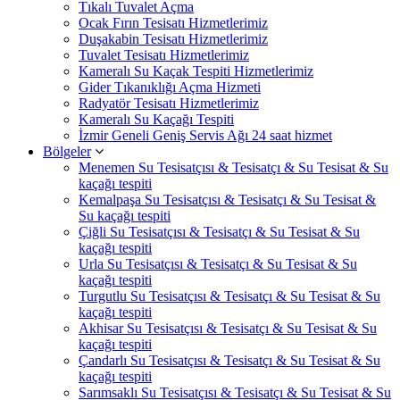
Tıkalı Tuvalet Açma
Ocak Fırın Tesisatı Hizmetlerimiz
Duşakabin Tesisatı Hizmetlerimiz
Tuvalet Tesisatı Hizmetlerimiz
Kameralı Su Kaçak Tespiti Hizmetlerimiz
Gider Tıkanıklığı Açma Hizmeti
Radyatör Tesisatı Hizmetlerimiz
Kameralı Su Kaçağı Tespiti
İzmir Geneli Geniş Servis Ağı 24 saat hizmet
Bölgeler
Menemen Su Tesisatçısı & Tesisatçı & Su Tesisat & Su
kaçağı tespiti
Kemalpaşa Su Tesisatçısı & Tesisatçı & Su Tesisat &
Su kaçağı tespiti
Çiğli Su Tesisatçısı & Tesisatçı & Su Tesisat & Su
kaçağı tespiti
Urla Su Tesisatçısı & Tesisatçı & Su Tesisat & Su
kaçağı tespiti
Turgutlu Su Tesisatçısı & Tesisatçı & Su Tesisat & Su
kaçağı tespiti
Akhisar Su Tesisatçısı & Tesisatçı & Su Tesisat & Su
kaçağı tespiti
Çandarlı Su Tesisatçısı & Tesisatçı & Su Tesisat & Su
kaçağı tespiti
Sarımsaklı Su Tesisatçısı & Tesisatçı & Su Tesisat & Su