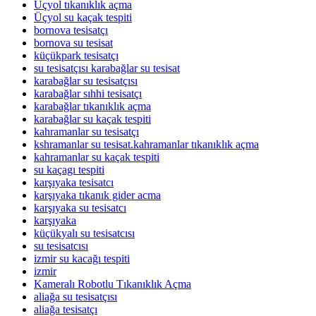
Üçyol tıkanıklık açma
Üçyol su kaçak tespiti
bornova tesisatçı
bornova su tesisat
küçükpark tesisatçı
su tesisatçısı karabağlar su tesisat
karabağlar su tesisatçısı
karabağlar sıhhi tesisatçı
karabağlar tıkanıklık açma
karabağlar su kaçak tespiti
kahramanlar su tesisatçı
kshramanlar su tesisat.kahramanlar tıkanıklık açma
kahramanlar su kaçak tespiti
su kaçagı tespiti
karşıyaka tesisatcı
karşıyaka tıkanık gider acma
karşıyaka su tesisatcı
karşıyaka
küçükyalı su tesisatcısı
su tesisatcısı
izmir su kacağı tespiti
izmir
Kameralı Robotlu Tıkanıklık Açma
aliağa su tesisatçısı
aliağa tesisatçı