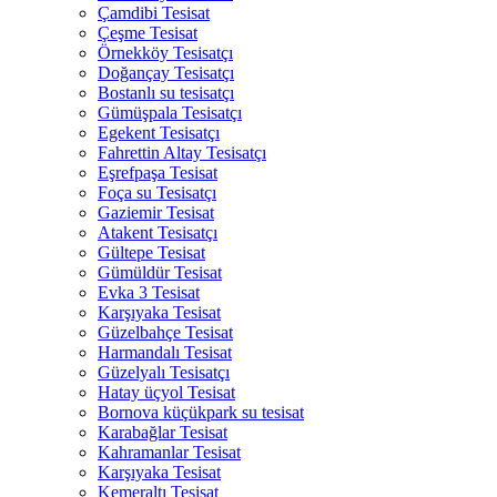
Çamdibi Tesisat
Çeşme Tesisat
Örnekköy Tesisatçı
Doğançay Tesisatçı
Bostanlı su tesisatçı
Gümüşpala Tesisatçı
Egekent Tesisatçı
Fahrettin Altay Tesisatçı
Eşrefpaşa Tesisat
Foça su Tesisatçı
Gaziemir Tesisat
Atakent Tesisatçı
Gültepe Tesisat
Gümüldür Tesisat
Evka 3 Tesisat
Karşıyaka Tesisat
Güzelbahçe Tesisat
Harmandalı Tesisat
Güzelyalı Tesisatçı
Hatay üçyol Tesisat
Bornova küçükpark su tesisat
Karabağlar Tesisat
Kahramanlar Tesisat
Karşıyaka Tesisat
Kemeraltı Tesisat