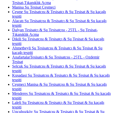
Tesisat-Tıkanıklık Açma
Manisa Su Tesisat Çeşmeci
Çeşme Su Tesisatçısı & Tesisatçı & Su Tesisat & Su kaçağı
tespiti
Alaçatı Su Tesisatçısı & Tesisatçı & Su Tesisat & Su kaçağı
tespiti
Dalyan Tesisatçı & Su Tesisatçısı - 25TL - Su Tesisat-
Tıkanıklık Açma
Dikili Su Tesisatçısı & Tesisatçı & Su Tesisat & Su kaçağı
tespiti
Ahmetbeyli Su Tesisatçısı & Tesisatçı & Su Tesisat & Su
kaçağı tespiti
AnafartalarTesisatçı & Su Tesisatçısı - 25TL - Ozdemir
Tesisat
Selçuk Su Tesisatçısı & Tesisatçı & Su Tesisat & Su kaçağı
tespiti
Kuşadasi Su Tesisatçısı & Tesisatçı & Su Tesisat & Su kaçağı
tespiti
Çeşmeci Manisa & Su Tesisatçısı & Su Tesisat & Su kaçağı
tespiti
Menderes Su Tesisatçısı & Tesisatçı & Su Tesisat & Su kaçağı
tespiti
Laleli Su Tesisatçısı & Tesisatçı & Su Tesisat & Su kaçağı
tespiti
Uncubozköy Su Tesisatçısı & Tesisatçı & Su Tesisat & Su