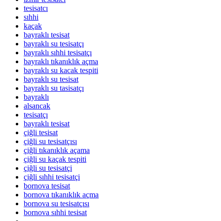
tesisatcı
sıhhi
kaçak
bayraklı tesisat
bayraklı su tesisatçı
bayraklı sıhhi tesisatçı
bayraklı tıkanıklık açma
bayraklı su kacak tespiti
bayraklı su tesisat
bayraklı su tasisatçı
bayraklı
alsancak
tesisatçı
bayraklı tesisat
çiğli tesisat
çiğli su tesisatçısı
çiğli tıkanıklık açama
çiğli su kaçak tespiti
çiğli su tesisatçi
çiğli sıhhi tesisatçi
bornova tesisat
bornova tıkanıklık açma
bornova su tesisatçısı
bornova sıhhi tesisat