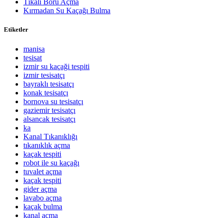
Tıkalı Boru Açma
Kırmadan Su Kaçağı Bulma
Etiketler
manisa
tesisat
izmir su kaçaği tespiti
izmir tesisatçı
bayraklı tesisatçı
konak tesisatçı
bornova su tesisatçı
gaziemir tesisatçı
alsancak tesisatçı
ka
Kanal Tıkanıklığı
tıkanıklık açma
kaçak tespiti
robot ile su kaçağı
tuvalet açma
kaçak tespiti
gider açma
lavabo açma
kaçak bulma
kanal açma