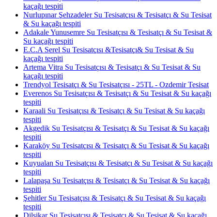
kaçağı tespiti
Nurlupınar Şehzadeler Su Tesisatçısı & Tesisatçı & Su Tesisat
& Su kaçağı tespiti
Adakale Yunusemre Su Tesisatçısı & Tesisatçı & Su Tesisat &
Su kaçağı tespiti
E.C.A Serel Su Tesisatçısı &Tesisatçı& Su Tesisat & Su
kaçağı tespiti
Artema Vitra Su Tesisatçısı & Tesisatçı & Su Tesisat & Su
kaçağı tespiti
Trendyol Tesisatçı & Su Tesisatçısı - 25TL - Ozdemir Tesisat
Everenos Su Tesisatçısı & Tesisatçı & Su Tesisat & Su kaçağı
tespiti
Karaali Su Tesisatçısı & Tesisatçı & Su Tesisat & Su kaçağı
tespiti
Akgedik Su Tesisatçısı & Tesisatçı & Su Tesisat & Su kaçağı
tespiti
Karaköy Su Tesisatçısı & Tesisatçı & Su Tesisat & Su kaçağı
tespiti
Kuyualan Su Tesisatçısı & Tesisatçı & Su Tesisat & Su kaçağı
tespiti
Lalapaşa Su Tesisatçısı & Tesisatçı & Su Tesisat & Su kaçağı
tespiti
Şehitler Su Tesisatçısı & Tesisatçı & Su Tesisat & Su kaçağı
tespiti
Dilşikar Su Tesisatçısı & Tesisatçı & Su Tesisat & Su kaçağı