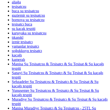
aliağa
tesisatçısı
buca su tesisatçısı
gaziemir su tesisatçısı
bornova su tesisatçısı
tesisatçı buca
su kaçak tespiti
karşıyaka su tesisatçısı
tıkanıkl
izmir tesisatçı
yamanlar tesisatçı
soğukkuyu tesisatçı
kaçağı
kameralı
Manisa Su Tesisatçısı & Tesisatçı & Su Tesisat & Su kaçağı
tespiti
Sanayi Su Tesisatçısı & Tesisatçı & Su Tesisat & Su kaçağı
tespiti
Şehzadeler Su Tesisatçısı & Tesisatçı & Su Tesisat & Su
kaçağı tespiti
Yunusemre Su Tesisatçısı & Tesisatçı & Su Tesisat & Su
kaçağı tespiti
Muradiye Su Tesisatçısı & Tesisatçı & Su Tesisat & Su kaçağı
tespiti
Manisa Muradiye Tesisatçı & Su Tesisatçısı - 25TL Su