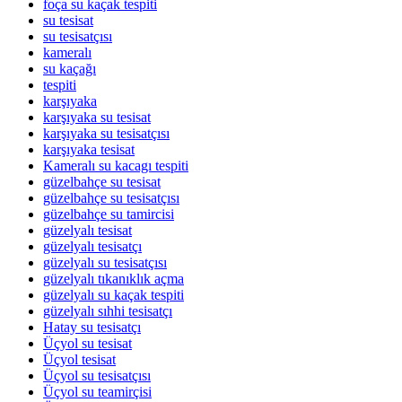
foça su kaçak tespiti
su tesisat
su tesisatçısı
kameralı
su kaçağı
tespiti
karşıyaka
karşıyaka su tesisat
karşıyaka su tesisatçısı
karşıyaka tesisat
Kameralı su kacagı tespiti
güzelbahçe su tesisat
güzelbahçe su tesisatçısı
güzelbahçe su tamircisi
güzelyalı tesisat
güzelyalı tesisatçı
güzelyalı su tesisatçısı
güzelyalı tıkanıklık açma
güzelyalı su kaçak tespiti
güzelyalı sıhhi tesisatçı
Hatay su tesisatçı
Üçyol su tesisat
Üçyol tesisat
Üçyol su tesisatçısı
Üçyol su teamirçisi