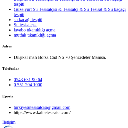
tespiti
Güzelyurt Su Tesisatçısı & Tesisatçı & Su Tesisat & Su kaçağı
tespiti
su kaçağı tespiti
Su tesisatçısı
lavabo tıkanıklığı açma
mutfak tıkanıklığı açma
Adres
Dilşikar mah Borsa Cad No 70 Şehzedeler Manisa.
Telefonlar
0543 631 90 64
0 551 204 1000
Eposta
turkiyesutesisatcisi@gmail.com
https://www.kalitetesisatci.com/
İletişim