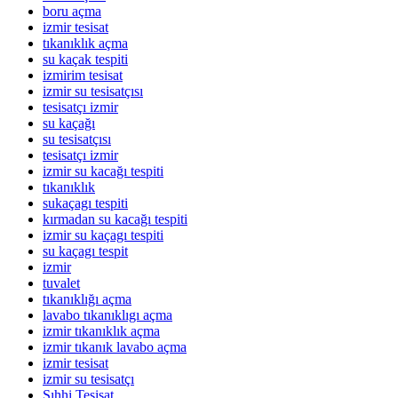
boru açma
izmir tesisat
tıkanıklık açma
su kaçak tespiti
izmirim tesisat
izmir su tesisatçısı
tesisatçı izmir
su kaçağı
su tesisatçısı
tesisatçı izmir
izmir su kacağı tespiti
tıkanıklık
sukaçagı tespiti
kırmadan su kacağı tespiti
izmir su kaçagı tespiti
su kaçagı tespit
izmir
tuvalet
tıkanıklığı açma
lavabo tıkanıklıgı açma
izmir tıkanıklık açma
izmir tıkanık lavabo açma
izmir tesisat
izmir su tesisatçı
Sıhhi Tesisat