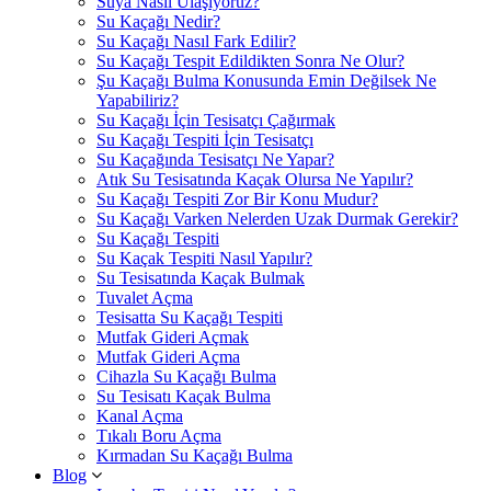
Suya Nasıl Ulaşıyoruz?
Su Kaçağı Nedir?
Su Kaçağı Nasıl Fark Edilir?
Su Kaçağı Tespit Edildikten Sonra Ne Olur?
Şu Kaçağı Bulma Konusunda Emin Değilsek Ne
Yapabiliriz?
Su Kaçağı İçin Tesisatçı Çağırmak
Su Kaçağı Tespiti İçin Tesisatçı
Su Kaçağında Tesisatçı Ne Yapar?
Atık Su Tesisatında Kaçak Olursa Ne Yapılır?
Su Kaçağı Tespiti Zor Bir Konu Mudur?
Su Kaçağı Varken Nelerden Uzak Durmak Gerekir?
Su Kaçağı Tespiti
Su Kaçak Tespiti Nasıl Yapılır?
Su Tesisatında Kaçak Bulmak
Tuvalet Açma
Tesisatta Su Kaçağı Tespiti
Mutfak Gideri Açmak
Mutfak Gideri Açma
Cihazla Su Kaçağı Bulma
Su Tesisatı Kaçak Bulma
Kanal Açma
Tıkalı Boru Açma
Kırmadan Su Kaçağı Bulma
Blog