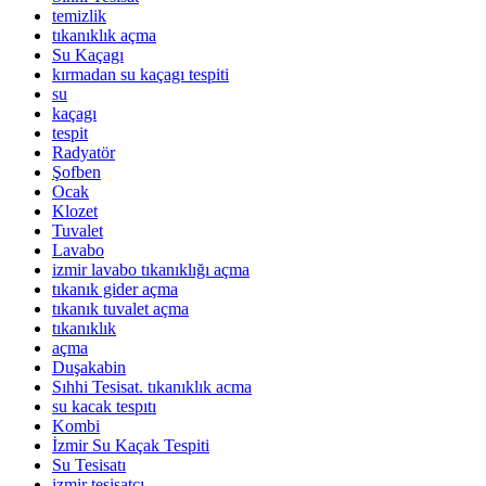
temizlik
tıkanıklık açma
Su Kaçagı
kırmadan su kaçagı tespiti
su
kaçagı
tespit
Radyatör
Şofben
Ocak
Klozet
Tuvalet
Lavabo
izmir lavabo tıkanıklığı açma
tıkanık gider açma
tıkanık tuvalet açma
tıkanıklık
açma
Duşakabin
Sıhhi Tesisat. tıkanıklık acma
su kacak tespıtı
Kombi
İzmir Su Kaçak Tespiti
Su Tesisatı
izmir tesisatcı