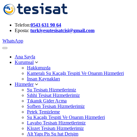
Telefon:
0543 631 90 64
Eposta:
turkiyesutesisatcisi@gmail.com
WhatsApp
Ana Sayfa
Kurumsal
Hakkımızda
Kameralı Su Kaçağı Tespiti Ve Onarım Hizmetleri
İnsan Kaynakları
Hizmetler
Su Tesisatı Hizmetlerimiz
Sıhhi Tesisat Hizmetlerimiz
Tıkanık Gider Açma
Şofben Tesisatı Hizmetlerimiz
Petek Temizleme
Su Kaçağı Tespiti Ve Onarım Hizmetleri
Lavabo Tesisatı Hizmetlerimiz
Klozet Tesisatı Hizmetlerimiz
Alt Yapı Pis Su hat Deişim