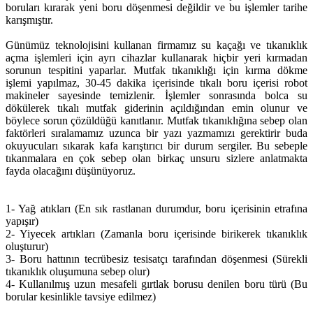
boruları kırarak yeni boru döşenmesi değildir ve bu işlemler tarihe
karışmıştır.
Günümüz teknolojisini kullanan firmamız su kaçağı ve tıkanıklık
açma işlemleri için ayrı cihazlar kullanarak hiçbir yeri kırmadan
sorunun tespitini yaparlar. Mutfak tıkanıklığı için kırma dökme
işlemi yapılmaz, 30-45 dakika içerisinde tıkalı boru içerisi robot
makineler sayesinde temizlenir. İşlemler sonrasında bolca su
dökülerek tıkalı mutfak giderinin açıldığından emin olunur ve
böylece sorun çözüldüğü kanıtlanır. Mutfak tıkanıklığına sebep olan
faktörleri sıralamamız uzunca bir yazı yazmamızı gerektirir buda
okuyucuları sıkarak kafa karıştırıcı bir durum sergiler. Bu sebeple
tıkanmalara en çok sebep olan birkaç unsuru sizlere anlatmakta
fayda olacağını düşünüyoruz.
1- Yağ atıkları (En sık rastlanan durumdur, boru içerisinin etrafına
yapışır)
2- Yiyecek artıkları (Zamanla boru içerisinde birikerek tıkanıklık
oluşturur)
3- Boru hattının tecrübesiz tesisatçı tarafından döşenmesi (Sürekli
tıkanıklık oluşumuna sebep olur)
4- Kullanılmış uzun mesafeli gırtlak borusu denilen boru türü (Bu
borular kesinlikle tavsiye edilmez)