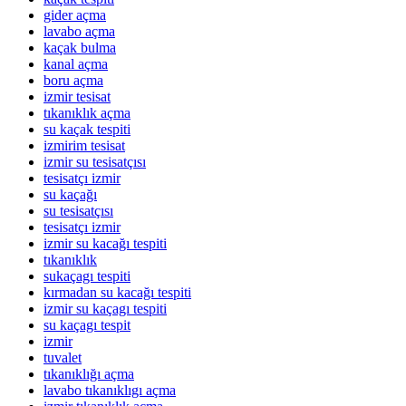
gider açma
lavabo açma
kaçak bulma
kanal açma
boru açma
izmir tesisat
tıkanıklık açma
su kaçak tespiti
izmirim tesisat
izmir su tesisatçısı
tesisatçı izmir
su kaçağı
su tesisatçısı
tesisatçı izmir
izmir su kacağı tespiti
tıkanıklık
sukaçagı tespiti
kırmadan su kacağı tespiti
izmir su kaçagı tespiti
su kaçagı tespit
izmir
tuvalet
tıkanıklığı açma
lavabo tıkanıklıgı açma