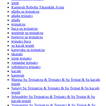
izmir
Kameralı Robotlu Tıkanıklık Açma
aliağa su tesisatçısı
aliağa tesisatçı
aliağa
tesisatçısı
buca su tesisatçısı
gaziemir su tesisatçısı
bornova su tesisatçısı
tesisatçı buca
su kaçak tespiti
karşıyaka su tesisatçısı
tıkanıkl
izmir tesisatçı
yamanlar tesisatçı
soğukkuyu tesisatçı
kaçağı
kameralı
Manisa Su Tesisatçısı & Tesisatçı & Su Tesisat & Su kaçağı
tespiti
Sanayi Su Tesisatçısı & Tesisatçı & Su Tesisat & Su kaçağı
tespiti
Şehzadeler Su Tesisatçısı & Tesisatçı & Su Tesisat & Su
kaçağı tespiti
Yunusemre Su Tesisatçısı & Tesisatçı & Su Tesisat & Su