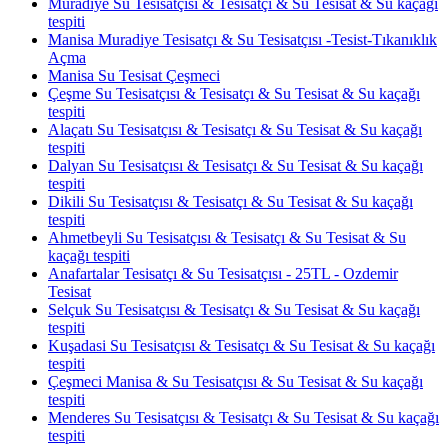
Muradiye Su Tesisatçısı & Tesisatçı & Su Tesisat & Su kaçağı
tespiti
Manisa Muradiye Tesisatçı & Su Tesisatçısı -Tesist-Tıkanıklık
Açma
Manisa Su Tesisat Çeşmeci
Çeşme Su Tesisatçısı & Tesisatçı & Su Tesisat & Su kaçağı
tespiti
Alaçatı Su Tesisatçısı & Tesisatçı & Su Tesisat & Su kaçağı
tespiti
Dalyan Su Tesisatçısı & Tesisatçı & Su Tesisat & Su kaçağı
tespiti
Dikili Su Tesisatçısı & Tesisatçı & Su Tesisat & Su kaçağı
tespiti
Ahmetbeyli Su Tesisatçısı & Tesisatçı & Su Tesisat & Su
kaçağı tespiti
Anafartalar Tesisatçı & Su Tesisatçısı - 25TL - Ozdemir
Tesisat
Selçuk Su Tesisatçısı & Tesisatçı & Su Tesisat & Su kaçağı
tespiti
Kuşadasi Su Tesisatçısı & Tesisatçı & Su Tesisat & Su kaçağı
tespiti
Çeşmeci Manisa & Su Tesisatçısı & Su Tesisat & Su kaçağı
tespiti
Menderes Su Tesisatçısı & Tesisatçı & Su Tesisat & Su kaçağı
tespiti