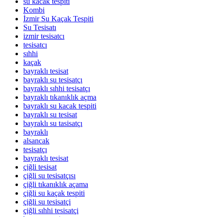
su kacak tespıtı
Kombi
İzmir Su Kaçak Tespiti
Su Tesisatı
izmir tesisatcı
tesisatcı
sıhhi
kaçak
bayraklı tesisat
bayraklı su tesisatçı
bayraklı sıhhi tesisatçı
bayraklı tıkanıklık açma
bayraklı su kacak tespiti
bayraklı su tesisat
bayraklı su tasisatçı
bayraklı
alsancak
tesisatçı
bayraklı tesisat
çiğli tesisat
çiğli su tesisatçısı
çiğli tıkanıklık açama
çiğli su kaçak tespiti
çiğli su tesisatçi
çiğli sıhhi tesisatçi