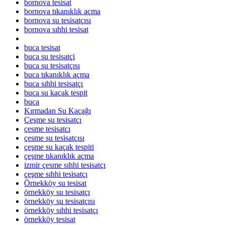
bornova tesisat
bornova tıkanıklık açma
bornova su tesisatçısı
bornova sıhhi tesisat
buca tesisat
buca su tesisatçi
buca su tesisatçısı
buca tıkanıklık açma
buca sıhhi tesisatçı
buca su kaçak tespit
buca
Kırmadan Su Kaçağı
Çeşme su tesisatçı
çesme tesisatcı
çesme su tesisatçısı
çeşme su kaçak tespiti
çeşme tıkanıklık açma
izmir çesme sıhhi tesisatçı
çeşme sıhhi tesisatçı
Örnekköy su tesisat
örnekköy su tesisatçı
örnekköy su tesisatçısı
örnekköy sıhhi tesisatçı
örnekköy tesisat