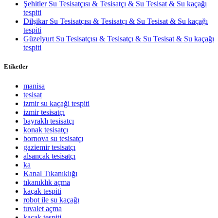
Şehitler Su Tesisatçısı & Tesisatçı & Su Tesisat & Su kaçağı
tespiti
Dilşikar Su Tesisatçısı & Tesisatçı & Su Tesisat & Su kaçağı
tespiti
Güzelyurt Su Tesisatçısı & Tesisatçı & Su Tesisat & Su kaçağı
tespiti
Etiketler
manisa
tesisat
izmir su kaçaği tespiti
izmir tesisatçı
bayraklı tesisatçı
konak tesisatçı
bornova su tesisatçı
gaziemir tesisatçı
alsancak tesisatçı
ka
Kanal Tıkanıklığı
tıkanıklık açma
kaçak tespiti
robot ile su kaçağı
tuvalet açma
kaçak tespiti