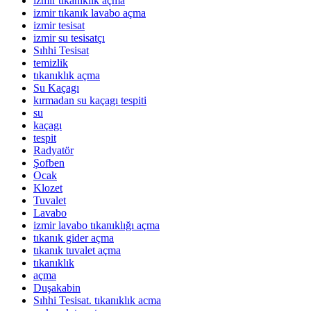
izmir tıkanıklık açma
izmir tıkanık lavabo açma
izmir tesisat
izmir su tesisatçı
Sıhhi Tesisat
temizlik
tıkanıklık açma
Su Kaçagı
kırmadan su kaçagı tespiti
su
kaçagı
tespit
Radyatör
Şofben
Ocak
Klozet
Tuvalet
Lavabo
izmir lavabo tıkanıklığı açma
tıkanık gider açma
tıkanık tuvalet açma
tıkanıklık
açma
Duşakabin
Sıhhi Tesisat. tıkanıklık acma