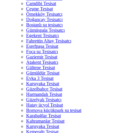
Çamdibi Tesisat
Çeşme Tesisat
Örnekköy Tesisatçı
Doğançay Tesisatçı
Bostanlı su tesisatçı
Gümüşpala Tesisatçı
Egekent Tesisatçı
Fahrettin Altay Tesisatçı
Eşrefpaşa Tesisat
Foça su Tesisatçı
Gaziemir Tesisat
Atakent Tesisatçı
Gültepe Tesisat
Gümüldür Tesisat
Evka 3 Tesisat
Karşıyaka Tesisat
Güzelbahçe Tesisat
Harmandalı Tesisat
Güzelyalı Tesisatçı
Hatay üçyol Tesisat
Bornova küçükpark su tesisat
Karabağlar Tesisat
Kahramanlar Tesisat
Karşıyaka Tesisat
Kemeraltı Tesisat