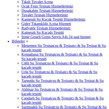
Tıkalı Tuvalet Açma
Ocak Fırın Tesisatı Hizmetlerimiz
Duşakabin Tesisatı Hizmetlerimiz
Tuvalet Tesisatı Hizmetlerimiz
Kameralı Su Kaçak Tespiti Hizmetlerimiz
Gider Tıkanıklığı Açma Hizmeti
Radyatör Tesisatı Hizmetlerimiz
Kameralı Su Kaçağı Tespiti
İzmir Geneli Geniş Servis Ağı 24 saat hizmet
Bölgeler
Menemen Su Tesisatçısı & Tesisatçı & Su Tesisat & Su
kaçağı tespiti
Kemalpaşa Su Tesisatçısı & Tesisatçı & Su Tesisat &
Su kaçağı tespiti
Çiğli Su Tesisatçısı & Tesisatçı & Su Tesisat & Su
kaçağı tespiti
Urla Su Tesisatçısı & Tesisatçı & Su Tesisat & Su
kaçağı tespiti
Turgutlu Su Tesisatçısı & Tesisatçı & Su Tesisat & Su
kaçağı tespiti
Akhisar Su Tesisatçısı & Tesisatçı & Su Tesisat & Su
kaçağı tespiti
Çandarlı Su Tesisatçısı & Tesisatçı & Su Tesisat & Su
kaçağı tespiti
Sarımsaklı Su Tesisatçısı & Tesisatçı & Su Tesisat & Su