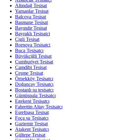
Altındağ Tesisat
Yamanlar Tesisat
Balçova Tesisat
Basmane Tesisat
Bayındır Tesisat
Bayraklı Tesisatçi
Çigli Tesisat
Bornova Tesisatçi
Buca Tesisatçı
Büyükçiğli Tesisat
Cumhuriyet Tesisat
Çamdibi Tesisat
Çeşme Tesisat
Örnekköy Tesisatçı
Doğançay Tesisatçı
Bostanlı su tesisatçı
Gümüşpala Tesisatçı
Egekent Tesisatçı
Fahrettin Altay Tesisatçı
Eşrefpaşa Tesisat
Foça su Tesisatçı
Gaziemir Tesisat
Atakent Tesisatçı
Gültepe Tesisat