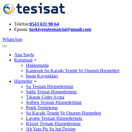
Telefon:
0543 631 90 64
Eposta:
turkiyesutesisatcisi@gmail.com
WhatsApp
Ana Sayfa
Kurumsal
Hakkımızda
Kameralı Su Kaçağı Tespiti Ve Onarım Hizmetleri
İnsan Kaynakları
Hizmetler
Su Tesisatı Hizmetlerimiz
Sıhhi Tesisat Hizmetlerimiz
Tıkanık Gider Açma
Şofben Tesisatı Hizmetlerimiz
Petek Temizleme
Su Kaçağı Tespiti Ve Onarım Hizmetleri
Lavabo Tesisatı Hizmetlerimiz
Klozet Tesisatı Hizmetlerimiz
Alt Yapı Pis Su hat Deişim