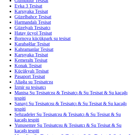
Gümüldür Tesisat
Evka 3 Tesisat
Karşıyaka Tesisat
Güzelbahçe Tesisat
Harmandalı Tesisat
Güzelyalı Tesisatçı
Hatay üçyol Tesisat
Bornova küçükpark su tesisat
Karabağlar Tesisat
Kahramanlar Tesisat
Karşıyaka Tesisat
Kemeraltı Tesisat
Konak Tesisat
Küçükyalı Tesisat
Pasaport Tesisat
Aliağa su Tesisatçısı
İzmir su tesisatçı
Manisa Su Tesisatçısı & Tesisatçı & Su Tesisat & Su kaçağı
tespiti
Sanayi Su Tesisatçısı & Tesisatçı & Su Tesisat & Su kaçağı
tespiti
Şehzadeler Su Tesisatçısı & Tesisatçı & Su Tesisat & Su
kaçağı tespiti
Yunusemre Su Tesisatçısı & Tesisatçı & Su Tesisat & Su
kaçağı tespiti