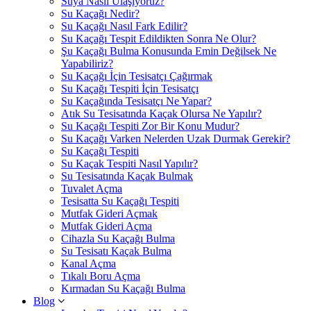
Suya Nasıl Ulaşıyoruz?
Su Kaçağı Nedir?
Su Kaçağı Nasıl Fark Edilir?
Su Kaçağı Tespit Edildikten Sonra Ne Olur?
Şu Kaçağı Bulma Konusunda Emin Değilsek Ne
Yapabiliriz?
Su Kaçağı İçin Tesisatçı Çağırmak
Su Kaçağı Tespiti İçin Tesisatçı
Su Kaçağında Tesisatçı Ne Yapar?
Atık Su Tesisatında Kaçak Olursa Ne Yapılır?
Su Kaçağı Tespiti Zor Bir Konu Mudur?
Su Kaçağı Varken Nelerden Uzak Durmak Gerekir?
Su Kaçağı Tespiti
Su Kaçak Tespiti Nasıl Yapılır?
Su Tesisatında Kaçak Bulmak
Tuvalet Açma
Tesisatta Su Kaçağı Tespiti
Mutfak Gideri Açmak
Mutfak Gideri Açma
Cihazla Su Kaçağı Bulma
Su Tesisatı Kaçak Bulma
Kanal Açma
Tıkalı Boru Açma
Kırmadan Su Kaçağı Bulma
Blog