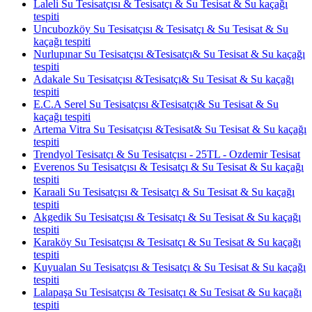
Laleli Su Tesisatçısı & Tesisatçı & Su Tesisat & Su kaçağı
tespiti
Uncubozköy Su Tesisatçısı & Tesisatçı & Su Tesisat & Su
kaçağı tespiti
Nurlupınar Su Tesisatçısı &Tesisatçı& Su Tesisat & Su kaçağı
tespiti
Adakale Su Tesisatçısı &Tesisatçı& Su Tesisat & Su kaçağı
tespiti
E.C.A Serel Su Tesisatçısı &Tesisatçı& Su Tesisat & Su
kaçağı tespiti
Artema Vitra Su Tesisatçısı &Tesisat& Su Tesisat & Su kaçağı
tespiti
Trendyol Tesisatçı & Su Tesisatçısı - 25TL - Ozdemir Tesisat
Everenos Su Tesisatçısı & Tesisatçı & Su Tesisat & Su kaçağı
tespiti
Karaali Su Tesisatçısı & Tesisatçı & Su Tesisat & Su kaçağı
tespiti
Akgedik Su Tesisatçısı & Tesisatçı & Su Tesisat & Su kaçağı
tespiti
Karaköy Su Tesisatçısı & Tesisatçı & Su Tesisat & Su kaçağı
tespiti
Kuyualan Su Tesisatçısı & Tesisatçı & Su Tesisat & Su kaçağı
tespiti
Lalapaşa Su Tesisatçısı & Tesisatçı & Su Tesisat & Su kaçağı
tespiti