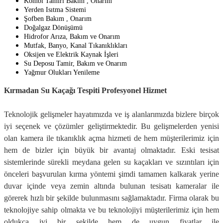
Kombi Tamiri Bakım , Onarım
Yerden Isıtma Sistemi
Şofben Bakım , Onarım
Doğalgaz Dönüşümü
Hidrofor Arıza, Bakım ve Onarım
Mutfak, Banyo, Kanal Tıkanıklıkları
Oksijen ve Elektrik Kaynak İşleri
Su Deposu Tamir, Bakım ve Onarım
Yağmur Olukları Yenileme
Kırmadan Su Kaçağı Tespiti Profesyonel Hizmet
Teknolojik gelişmeler hayatımızda ve iş alanlarımızda bizlere birçok
iyi seçenek ve çözümler geliştirmektedir. Bu gelişmelerden yenisi
olan kamera ile tıkanıklık açma hizmeti de hem müşterilerimiz için
hem de bizler için büyük bir avantaj olmaktadır. Eski tesisat
sistemlerinde sürekli meydana gelen su kaçakları ve sızıntıları için
önceleri başvurulan kırma yöntemi şimdi tamamen kalkarak yerine
duvar içinde veya zemin altında bulunan tesisatı kameralar ile
görerek hızlı bir şekilde bulunmasını sağlamaktadır. Firma olarak bu
teknolojiye sahip olmakta ve bu teknolojiyi müşterilerimiz için hem
oldukça iyi bir şekilde hem de uygun fiyatlar ile