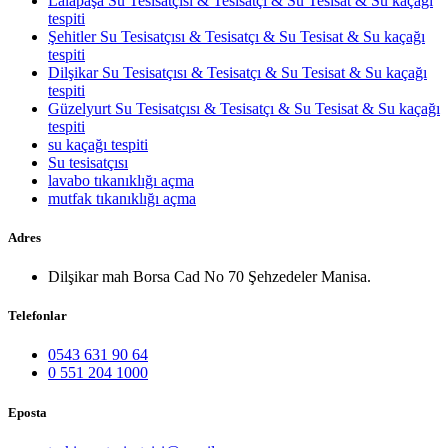
Lalapaşa Su Tesisatçısı & Tesisatçı & Su Tesisat & Su kaçağı
tespiti
Şehitler Su Tesisatçısı & Tesisatçı & Su Tesisat & Su kaçağı
tespiti
Dilşikar Su Tesisatçısı & Tesisatçı & Su Tesisat & Su kaçağı
tespiti
Güzelyurt Su Tesisatçısı & Tesisatçı & Su Tesisat & Su kaçağı
tespiti
su kaçağı tespiti
Su tesisatçısı
lavabo tıkanıklığı açma
mutfak tıkanıklığı açma
Adres
Dilşikar mah Borsa Cad No 70 Şehzedeler Manisa.
Telefonlar
0543 631 90 64
0 551 204 1000
Eposta