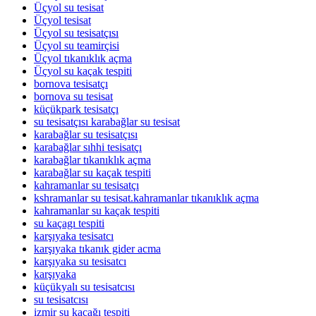
Üçyol su tesisat
Üçyol tesisat
Üçyol su tesisatçısı
Üçyol su teamirçisi
Üçyol tıkanıklık açma
Üçyol su kaçak tespiti
bornova tesisatçı
bornova su tesisat
küçükpark tesisatçı
su tesisatçısı karabağlar su tesisat
karabağlar su tesisatçısı
karabağlar sıhhi tesisatçı
karabağlar tıkanıklık açma
karabağlar su kaçak tespiti
kahramanlar su tesisatçı
kshramanlar su tesisat.kahramanlar tıkanıklık açma
kahramanlar su kaçak tespiti
su kaçagı tespiti
karşıyaka tesisatcı
karşıyaka tıkanık gider acma
karşıyaka su tesisatcı
karşıyaka
küçükyalı su tesisatcısı
su tesisatcısı
izmir su kacağı tespiti