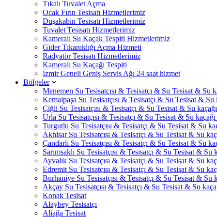
Tıkalı Tuvalet Açma
Ocak Fırın Tesisatı Hizmetlerimiz
Duşakabin Tesisatı Hizmetlerimiz
Tuvalet Tesisatı Hizmetlerimiz
Kameralı Su Kaçak Tespiti Hizmetlerimiz
Gider Tıkanıklığı Açma Hizmeti
Radyatör Tesisatı Hizmetlerimiz
Kameralı Su Kaçağı Tespiti
İzmir Geneli Geniş Servis Ağı 24 saat hizmet
Bölgeler
Menemen Su Tesisatçısı & Tesisatçı & Su Tesisat & Su ka
Kemalpaşa Su Tesisatçısı & Tesisatçı & Su Tesisat & Su k
Çiğli Su Tesisatçısı & Tesisatçı & Su Tesisat & Su kaçağı 
Urla Su Tesisatçısı & Tesisatçı & Su Tesisat & Su kaçağı 
Turgutlu Su Tesisatçısı & Tesisatçı & Su Tesisat & Su kaç
Akhisar Su Tesisatçısı & Tesisatçı & Su Tesisat & Su kaça
Çandarlı Su Tesisatçısı & Tesisatçı & Su Tesisat & Su kaç
Sarımsaklı Su Tesisatçısı & Tesisatçı & Su Tesisat & Su k
Ayvalık Su Tesisatçısı & Tesisatçı & Su Tesisat & Su kaça
Edremit Su Tesisatçısı & Tesisatçı & Su Tesisat & Su kaça
Burhaniye Su Tesisatçısı & Tesisatçı & Su Tesisat & Su k
Akçay Su Tesisatçısı & Tesisatçı & Su Tesisat & Su kaçağ
Konak Tesisat
Alaybey Tesisatçı
Aliağa Tesisat