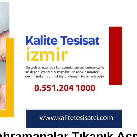
ahramanalar Tıkanık Aç