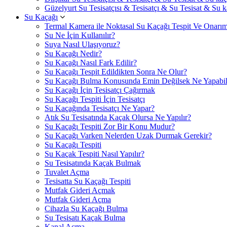
Güzelyurt Su Tesisatçısı & Tesisatçı & Su Tesisat & Su ka
Su Kaçağı
Termal Kamera ile Noktasal Su Kaçağı Tespit Ve Onarım
Su Ne İçin Kullanılır?
Suya Nasıl Ulaşıyoruz?
Su Kaçağı Nedir?
Su Kaçağı Nasıl Fark Edilir?
Su Kaçağı Tespit Edildikten Sonra Ne Olur?
Şu Kaçağı Bulma Konusunda Emin Değilsek Ne Yapabili
Su Kaçağı İçin Tesisatçı Çağırmak
Su Kaçağı Tespiti İçin Tesisatçı
Su Kaçağında Tesisatçı Ne Yapar?
Atık Su Tesisatında Kaçak Olursa Ne Yapılır?
Su Kaçağı Tespiti Zor Bir Konu Mudur?
Su Kaçağı Varken Nelerden Uzak Durmak Gerekir?
Su Kaçağı Tespiti
Su Kaçak Tespiti Nasıl Yapılır?
Su Tesisatında Kaçak Bulmak
Tuvalet Açma
Tesisatta Su Kaçağı Tespiti
Mutfak Gideri Açmak
Mutfak Gideri Açma
Cihazla Su Kaçağı Bulma
Su Tesisatı Kaçak Bulma
Kanal Açma