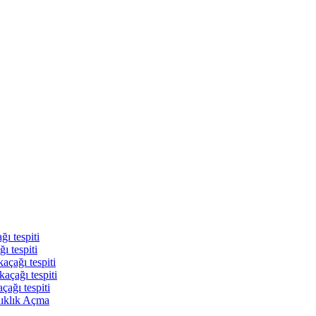
ı tespiti
ı tespiti
açağı tespiti
açağı tespiti
çağı tespiti
nıklık Açma