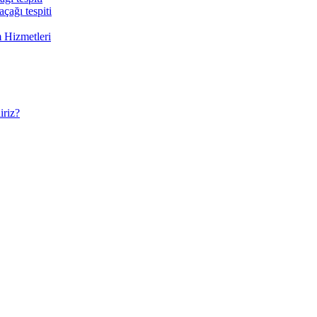
çağı tespiti
 Hizmetleri
riz?