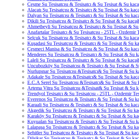
Çeşme Su Tesisatçısı & Tesisatçı & Su Tesisat & Su kaçağ
Alaçatı Su Tesisatçısı & Tesisatçı & Su Tesisat & Su kaçağ
Dalyan Su Tesisatçısı & Tesisatçı & Su Tesisat & Su kaçağ
Dikili Su Tesisatçısı & Tesisatçı & Su Tesisat & Su kaçağı
Ahmetbeyli Su Tesisatçısı & Tesisatçı & Su Tesisat & Su 
Anafartalar Tesisatçı & Su Tesisatçısı - 25TL - Ozdemir T
Selçuk Su Tesisatçısı & Tesisatçı & Su Tesisat & Su kaçağ
Kuşadasi Su Tesisatçısı & Tesisatçı & Su Tesisat & Su kaç
Çeşmeci Manisa & Su Tesisatçısı & Su Tesisat & Su kaçağ
Menderes Su Tesisatçısı & Tesisatçı & Su Tesisat & Su ka
Laleli Su Tesisatçısı & Tesisatçı & Su Tesisat & Su kaçağı
Uncubozköy Su Tesisatçısı & Tesisatçı & Su Tesisat & Su
Nurlupınar Su Tesisatçısı &Tesisatçı& Su Tesisat & Su ka
Adakale Su Tesisatçısı &Tesisatçı& Su Tesisat & Su kaçağ
E.C.A Serel Su Tesisatçısı &Tesisatçı& Su Tesisat & Su k
Artema Vitra Su Tesisatçısı &Tesisat& Su Tesisat & Su ka
Trendyol Tesisatçı & Su Tesisatçısı - 25TL - Ozdemir Tes
Everenos Su Tesisatçısı & Tesisatçı & Su Tesisat & Su kaç
Karaali Su Tesisatçısı & Tesisatçı & Su Tesisat & Su kaça
Akgedik Su Tesisatçısı & Tesisatçı & Su Tesisat & Su kaç
Karaköy Su Tesisatçısı & Tesisatçı & Su Tesisat & Su kaç
Kuyualan Su Tesisatçısı & Tesisatçı & Su Tesisat & Su ka
Lalapaşa Su Tesisatçısı & Tesisatçı & Su Tesisat & Su kaç
Şehitler Su Tesisatçısı & Tesisatçı & Su Tesisat & Su kaça
Dilşikar Su Tesisatçısı & Tesisatçı & Su Tesisat & Su kaça