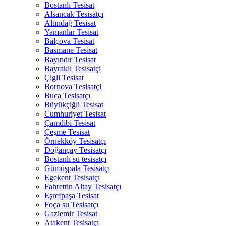
Bostanlı Tesisat
Alsancak Tesisatçı
Altındağ Tesisat
Yamanlar Tesisat
Balçova Tesisat
Basmane Tesisat
Bayındır Tesisat
Bayraklı Tesisatçi
Çigli Tesisat
Bornova Tesisatçi
Buca Tesisatçı
Büyükçiğli Tesisat
Cumhuriyet Tesisat
Çamdibi Tesisat
Çeşme Tesisat
Örnekköy Tesisatçı
Doğançay Tesisatçı
Bostanlı su tesisatçı
Gümüşpala Tesisatçı
Egekent Tesisatçı
Fahrettin Altay Tesisatçı
Eşrefpaşa Tesisat
Foça su Tesisatçı
Gaziemir Tesisat
Atakent Tesisatçı