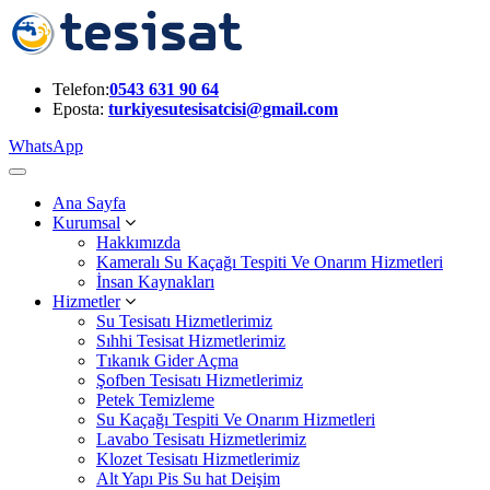
Telefon:
0543 631 90 64
Eposta:
turkiyesutesisatcisi@gmail.com
WhatsApp
Ana Sayfa
Kurumsal
Hakkımızda
Kameralı Su Kaçağı Tespiti Ve Onarım Hizmetleri
İnsan Kaynakları
Hizmetler
Su Tesisatı Hizmetlerimiz
Sıhhi Tesisat Hizmetlerimiz
Tıkanık Gider Açma
Şofben Tesisatı Hizmetlerimiz
Petek Temizleme
Su Kaçağı Tespiti Ve Onarım Hizmetleri
Lavabo Tesisatı Hizmetlerimiz
Klozet Tesisatı Hizmetlerimiz
Alt Yapı Pis Su hat Deişim