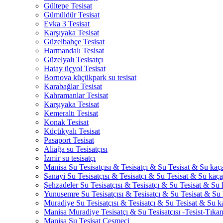
Gültepe Tesisat
Gümüldür Tesisat
Evka 3 Tesisat
Karşıyaka Tesisat
Güzelbahçe Tesisat
Harmandalı Tesisat
Güzelyalı Tesisatçı
Hatay üçyol Tesisat
Bornova küçükpark su tesisat
Karabağlar Tesisat
Kahramanlar Tesisat
Karşıyaka Tesisat
Kemeraltı Tesisat
Konak Tesisat
Küçükyalı Tesisat
Pasaport Tesisat
Aliağa su Tesisatçısı
İzmir su tesisatçı
Manisa Su Tesisatçısı & Tesisatçı & Su Tesisat & Su kaçağ
Sanayi Su Tesisatçısı & Tesisatçı & Su Tesisat & Su kaçağ
Şehzadeler Su Tesisatçısı & Tesisatçı & Su Tesisat & Su k
Yunusemre Su Tesisatçısı & Tesisatçı & Su Tesisat & Su k
Muradiye Su Tesisatçısı & Tesisatçı & Su Tesisat & Su ka
Manisa Muradiye Tesisatçı & Su Tesisatçısı -Tesist-Tıka
Manisa Su Tesisat Çeşmeci