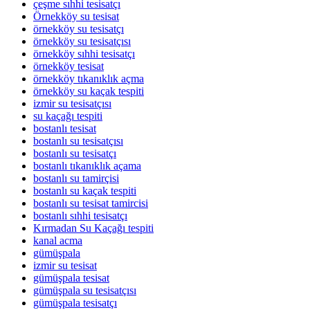
çeşme sıhhi tesisatçı
Örnekköy su tesisat
örnekköy su tesisatçı
örnekköy su tesisatçısı
örnekköy sıhhi tesisatçı
örnekköy tesisat
örnekköy tıkanıklık açma
örnekköy su kaçak tespiti
izmir su tesisatçısı
su kaçağı tespiti
bostanlı tesisat
bostanlı su tesisatçısı
bostanlı su tesisatçı
bostanlı tıkanıklık açama
bostanlı su tamirçisi
bostanlı su kaçak tespiti
bostanlı su tesisat tamircisi
bostanlı sıhhi tesisatçı
Kırmadan Su Kaçağı tespiti
kanal acma
gümüşpala
izmir su tesisat
gümüşpala tesisat
gümüşpala su tesisatçısı
gümüşpala tesisatçı