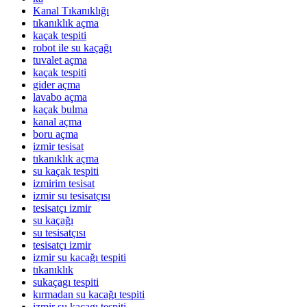
Kanal Tıkanıklığı
tıkanıklık açma
kaçak tespiti
robot ile su kaçağı
tuvalet açma
kaçak tespiti
gider açma
lavabo açma
kaçak bulma
kanal açma
boru açma
izmir tesisat
tıkanıklık açma
su kaçak tespiti
izmirim tesisat
izmir su tesisatçısı
tesisatçı izmir
su kaçağı
su tesisatçısı
tesisatçı izmir
izmir su kacağı tespiti
tıkanıklık
sukaçagı tespiti
kırmadan su kacağı tespiti
izmir su kaçagı tespiti