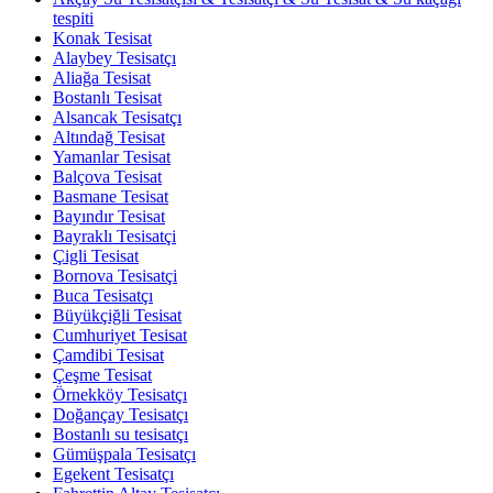
tespiti
Konak Tesisat
Alaybey Tesisatçı
Aliağa Tesisat
Bostanlı Tesisat
Alsancak Tesisatçı
Altındağ Tesisat
Yamanlar Tesisat
Balçova Tesisat
Basmane Tesisat
Bayındır Tesisat
Bayraklı Tesisatçi
Çigli Tesisat
Bornova Tesisatçi
Buca Tesisatçı
Büyükçiğli Tesisat
Cumhuriyet Tesisat
Çamdibi Tesisat
Çeşme Tesisat
Örnekköy Tesisatçı
Doğançay Tesisatçı
Bostanlı su tesisatçı
Gümüşpala Tesisatçı
Egekent Tesisatçı