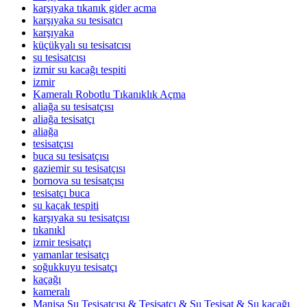
karşıyaka tıkanık gider acma
karşıyaka su tesisatcı
karşıyaka
küçükyalı su tesisatcısı
su tesisatcısı
izmir su kacağı tespiti
izmir
Kameralı Robotlu Tıkanıklık Açma
aliağa su tesisatçısı
aliağa tesisatçı
aliağa
tesisatçısı
buca su tesisatçısı
gaziemir su tesisatçısı
bornova su tesisatçısı
tesisatçı buca
su kaçak tespiti
karşıyaka su tesisatçısı
tıkanıkl
izmir tesisatçı
yamanlar tesisatçı
soğukkuyu tesisatçı
kaçağı
kameralı
Manisa Su Tesisatçısı & Tesisatçı & Su Tesisat & Su kaçağı