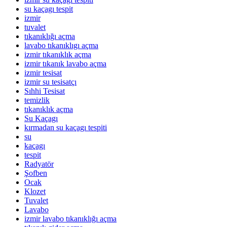
su kaçagı tespit
izmir
tuvalet
tıkanıklığı açma
lavabo tıkanıklıgı açma
izmir tıkanıklık açma
izmir tıkanık lavabo açma
izmir tesisat
izmir su tesisatçı
Sıhhi Tesisat
temizlik
tıkanıklık açma
Su Kaçagı
kırmadan su kaçagı tespiti
su
kaçagı
tespit
Radyatör
Şofben
Ocak
Klozet
Tuvalet
Lavabo
izmir lavabo tıkanıklığı açma