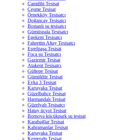
Çamdibi Tesisat
Çeşme Tesisat
Örnekköy Tesisatçı
Doğançay Tesisatçı
Bostanlı su tesisatçı
Gümüşpala Tesisatçı
Egekent Tesisatçı
Fahrettin Altay Tesisatçı
Eşrefpaşa Tesisat
Foça su Tesisatçı
Gaziemir Tesisat
Atakent Tesisatçı
Gültepe Tesisat
Gümüldür Tesisat
Evka 3 Tesisat
Karşıyaka Tesisat
Güzelbahçe Tesisat
Harmandalı Tesisat
Güzelyalı Tesisatçı
Hatay üçyol Tesisat
Bornova küçükpark su tesisat
Karabağlar Tesisat
Kahramanlar Tesisat
Karşıyaka Tesisat
Kemeraltı Tesisat