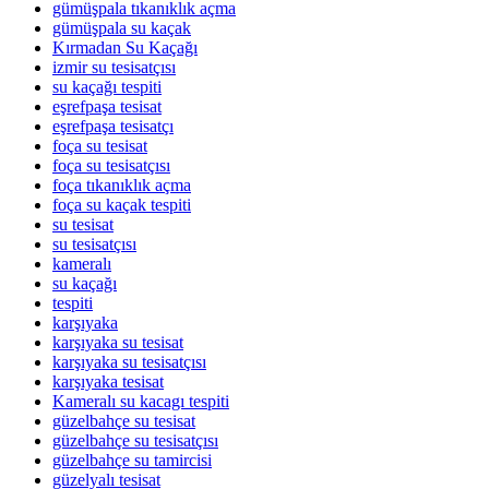
gümüşpala tıkanıklık açma
gümüşpala su kaçak
Kırmadan Su Kaçağı
izmir su tesisatçısı
su kaçağı tespiti
eşrefpaşa tesisat
eşrefpaşa tesisatçı
foça su tesisat
foça su tesisatçısı
foça tıkanıklık açma
foça su kaçak tespiti
su tesisat
su tesisatçısı
kameralı
su kaçağı
tespiti
karşıyaka
karşıyaka su tesisat
karşıyaka su tesisatçısı
karşıyaka tesisat
Kameralı su kacagı tespiti
güzelbahçe su tesisat
güzelbahçe su tesisatçısı
güzelbahçe su tamircisi
güzelyalı tesisat