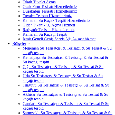
Tıkalı Tuvalet Açma
Ocak Fırın Tesisatı Hizmetlerimiz
Duşakabin Tesisatı Hizmetlerimiz
Tuvalet Tesisatı Hizmetlerimiz
Kameralı Su Kaçak Tespiti Hizmetlerimiz
Gider Tıkanıklığı Açma Hizmeti
Radyatör Tesisatı Hizmetlerimiz
Kameralı Su Kaçağı Tespiti
İzmir Geneli Geniş Servis Ağı 24 saat hizmet
Bölgeler
Menemen Su Tesisatçısı & Tesisatçı & Su Tesisat & Su
kaçağı tespiti
Kemalpaşa Su Tesisatçısı & Tesisatçı & Su Tesisat &
Su kaçağı tespiti
Çiğli Su Tesisatçısı & Tesisatçı & Su Tesisat & Su
kaçağı tespiti
Urla Su Tesisatçısı & Tesisatçı & Su Tesisat & Su
kaçağı tespiti
Turgutlu Su Tesisatçısı & Tesisatçı & Su Tesisat & Su
kaçağı tespiti
Akhisar Su Tesisatçısı & Tesisatçı & Su Tesisat & Su
kaçağı tespiti
Çandarlı Su Tesisatçısı & Tesisatçı & Su Tesisat & Su
kaçağı tespiti
Sarımsaklı Su Tesisatçısı & Tesisatçı & Su Tesisat & Su