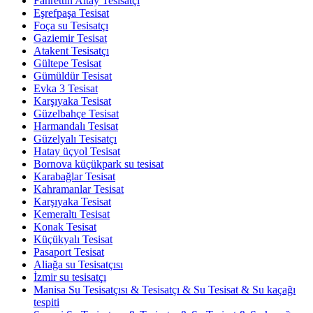
Fahrettin Altay Tesisatçı
Eşrefpaşa Tesisat
Foça su Tesisatçı
Gaziemir Tesisat
Atakent Tesisatçı
Gültepe Tesisat
Gümüldür Tesisat
Evka 3 Tesisat
Karşıyaka Tesisat
Güzelbahçe Tesisat
Harmandalı Tesisat
Güzelyalı Tesisatçı
Hatay üçyol Tesisat
Bornova küçükpark su tesisat
Karabağlar Tesisat
Kahramanlar Tesisat
Karşıyaka Tesisat
Kemeraltı Tesisat
Konak Tesisat
Küçükyalı Tesisat
Pasaport Tesisat
Aliağa su Tesisatçısı
İzmir su tesisatçı
Manisa Su Tesisatçısı & Tesisatçı & Su Tesisat & Su kaçağı
tespiti