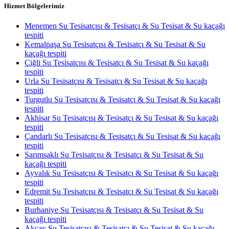
Hizmet Bölgelerimiz
Menemen Su Tesisatçısı & Tesisatçı & Su Tesisat & Su kaçağı
tespiti
Kemalpaşa Su Tesisatçısı & Tesisatçı & Su Tesisat & Su
kaçağı tespiti
Çiğli Su Tesisatçısı & Tesisatçı & Su Tesisat & Su kaçağı
tespiti
Urla Su Tesisatçısı & Tesisatçı & Su Tesisat & Su kaçağı
tespiti
Turgutlu Su Tesisatçısı & Tesisatçı & Su Tesisat & Su kaçağı
tespiti
Akhisar Su Tesisatçısı & Tesisatçı & Su Tesisat & Su kaçağı
tespiti
Çandarlı Su Tesisatçısı & Tesisatçı & Su Tesisat & Su kaçağı
tespiti
Sarımsaklı Su Tesisatçısı & Tesisatçı & Su Tesisat & Su
kaçağı tespiti
Ayvalık Su Tesisatçısı & Tesisatçı & Su Tesisat & Su kaçağı
tespiti
Edremit Su Tesisatçısı & Tesisatçı & Su Tesisat & Su kaçağı
tespiti
Burhaniye Su Tesisatçısı & Tesisatçı & Su Tesisat & Su
kaçağı tespiti
Akçay Su Tesisatçısı & Tesisatçı & Su Tesisat & Su kaçağı