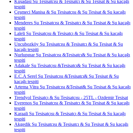
Kuşadasi Su Tesisatçısı & Tesisatçı & Su Tesisat & Su kaçağı
tespiti
Çeşmeci Manisa & Su Tesisatçısı & Su Tesisat & Su kaçağı
tespiti
Menderes Su Tesisatçısı & Tesisatçı & Su Tesisat & Su kaçağı
tespiti
Laleli Su Tesisatçısı & Tesisatçı & Su Tesisat & Su kaçağı
tespiti
Uncubozköy Su Tesisatçısı & Tesisatçı & Su Tesisat & Su
kaçağı tespiti
Nurlupınar Su Tesisatçısı &Tesisatçı& Su Tesisat & Su kaçağı
tespiti
Adakale Su Tesisatçısı &Tesisatçı& Su Tesisat & Su kaçağı
tespiti
E.C.A Serel Su Tesisatçısı &Tesisatçı& Su Tesisat & Su
kaçağı tespiti
Artema Vitra Su Tesisatçısı &Tesisat& Su Tesisat & Su kaçağı
tespiti
Trendyol Tesisatçı & Su Tesisatçısı - 25TL - Ozdemir Tesisat
Everenos Su Tesisatçısı & Tesisatçı & Su Tesisat & Su kaçağı
tespiti
Karaali Su Tesisatçısı & Tesisatçı & Su Tesisat & Su kaçağı
tespiti
Akgedik Su Tesisatçısı & Tesisatçı & Su Tesisat & Su kaçağı
tespiti