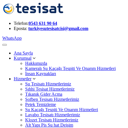
Telefon:
0543 631 90 64
Eposta:
turkiyesutesisatcisi@gmail.com
WhatsApp
Ana Sayfa
Kurumsal
Hakkımızda
Kameralı Su Kaçağı Tespiti Ve Onarım Hizmetleri
İnsan Kaynakları
Hizmetler
Su Tesisatı Hizmetlerimiz
Sıhhi Tesisat Hizmetlerimiz
Tıkanık Gider Açma
Şofben Tesisatı Hizmetlerimiz
Petek Temizleme
Su Kaçağı Tespiti Ve Onarım Hizmetleri
Lavabo Tesisatı Hizmetlerimiz
Klozet Tesisatı Hizmetlerimiz
Alt Yapı Pis Su hat Deişim