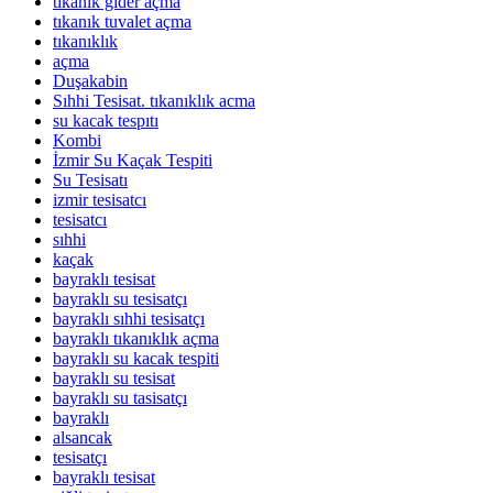
tıkanık gider açma
tıkanık tuvalet açma
tıkanıklık
açma
Duşakabin
Sıhhi Tesisat. tıkanıklık acma
su kacak tespıtı
Kombi
İzmir Su Kaçak Tespiti
Su Tesisatı
izmir tesisatcı
tesisatcı
sıhhi
kaçak
bayraklı tesisat
bayraklı su tesisatçı
bayraklı sıhhi tesisatçı
bayraklı tıkanıklık açma
bayraklı su kacak tespiti
bayraklı su tesisat
bayraklı su tasisatçı
bayraklı
alsancak
tesisatçı
bayraklı tesisat