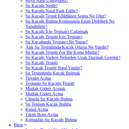
Suya Nasıl Ulaşıyoruz?
Su Kaçağı Nedir?
Su Kaçağı Nasıl Fark Edilir?
Su Kaçağı Tespit Edildikten Sonra Ne Olur?
Şu Kaçağı Bulma Konusunda Emin Değilsek Ne
Yapabiliriz?
Su Kaçağı İçin Tesisatçı Çağırmak
Su Kaçağı Tespiti İçin Tesisatçı
Su Kaçağında Tesisatçı Ne Yapar?
Atık Su Tesisatında Kaçak Olursa Ne Yapılır?
Su Kaçağı Tespiti Zor Bir Konu Mudur?
Su Kaçağı Varken Nelerden Uzak Durmak Gerekir?
Su Kaçağı Tespiti
Su Kaçak Tespiti Nasıl Yapılır?
Su Tesisatında Kaçak Bulmak
Tuvalet Açma
Tesisatta Su Kaçağı Tespiti
Mutfak Gideri Açmak
Mutfak Gideri Açma
Cihazla Su Kaçağı Bulma
Su Tesisatı Kaçak Bulma
Kanal Açma
Tıkalı Boru Açma
Kırmadan Su Kaçağı Bulma
Blog