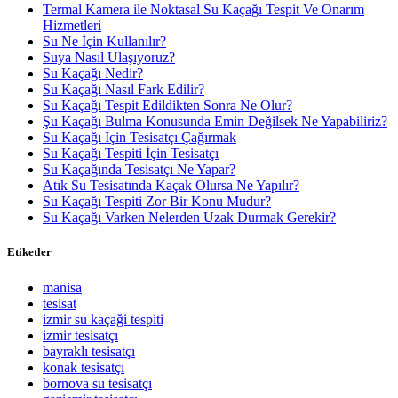
Termal Kamera ile Noktasal Su Kaçağı Tespit Ve Onarım
Hizmetleri
Su Ne İçin Kullanılır?
Suya Nasıl Ulaşıyoruz?
Su Kaçağı Nedir?
Su Kaçağı Nasıl Fark Edilir?
Su Kaçağı Tespit Edildikten Sonra Ne Olur?
Şu Kaçağı Bulma Konusunda Emin Değilsek Ne Yapabiliriz?
Su Kaçağı İçin Tesisatçı Çağırmak
Su Kaçağı Tespiti İçin Tesisatçı
Su Kaçağında Tesisatçı Ne Yapar?
Atık Su Tesisatında Kaçak Olursa Ne Yapılır?
Su Kaçağı Tespiti Zor Bir Konu Mudur?
Su Kaçağı Varken Nelerden Uzak Durmak Gerekir?
Etiketler
manisa
tesisat
izmir su kaçaği tespiti
izmir tesisatçı
bayraklı tesisatçı
konak tesisatçı
bornova su tesisatçı