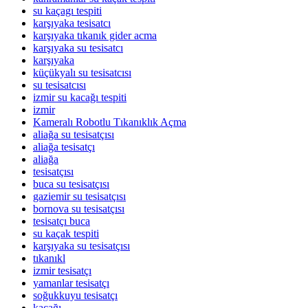
su kaçagı tespiti
karşıyaka tesisatcı
karşıyaka tıkanık gider acma
karşıyaka su tesisatcı
karşıyaka
küçükyalı su tesisatcısı
su tesisatcısı
izmir su kacağı tespiti
izmir
Kameralı Robotlu Tıkanıklık Açma
aliağa su tesisatçısı
aliağa tesisatçı
aliağa
tesisatçısı
buca su tesisatçısı
gaziemir su tesisatçısı
bornova su tesisatçısı
tesisatçı buca
su kaçak tespiti
karşıyaka su tesisatçısı
tıkanıkl
izmir tesisatçı
yamanlar tesisatçı
soğukkuyu tesisatçı
kaçağı