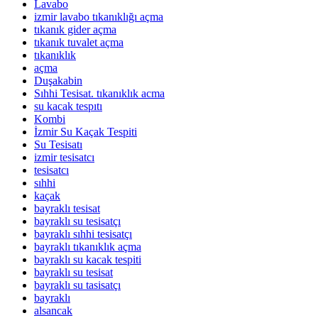
Lavabo
izmir lavabo tıkanıklığı açma
tıkanık gider açma
tıkanık tuvalet açma
tıkanıklık
açma
Duşakabin
Sıhhi Tesisat. tıkanıklık acma
su kacak tespıtı
Kombi
İzmir Su Kaçak Tespiti
Su Tesisatı
izmir tesisatcı
tesisatcı
sıhhi
kaçak
bayraklı tesisat
bayraklı su tesisatçı
bayraklı sıhhi tesisatçı
bayraklı tıkanıklık açma
bayraklı su kacak tespiti
bayraklı su tesisat
bayraklı su tasisatçı
bayraklı
alsancak