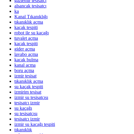
gaziemir tesisatçı
alsancak tesisatçı
ka
Kanal Tıkanıklığı
tıkanıklık açma
kaçak tespiti
robot ile su kaçağı
tuvalet açma
kaçak tespiti
gider açma
lavabo açma
kaçak bulma
kanal açma
boru açma
izmir tesisat
tıkanıklık açma
su kaçak tespiti
izmirim tesisat
izmir su tesisatçısı
tesisatçı izmir
su kaçağı
su tesisatçısı
tesisatçı izmir
izmir su kacağı tespiti
tıkanıklık