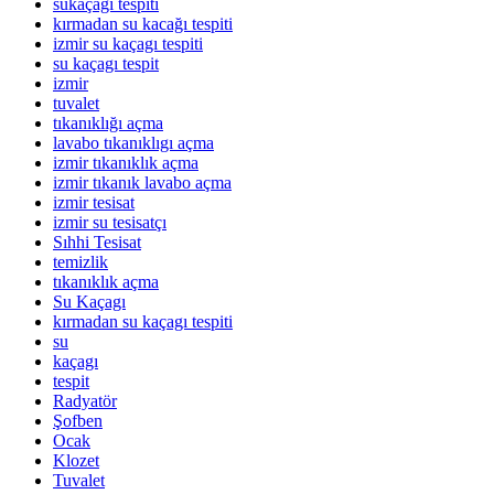
sukaçagı tespiti
kırmadan su kacağı tespiti
izmir su kaçagı tespiti
su kaçagı tespit
izmir
tuvalet
tıkanıklığı açma
lavabo tıkanıklıgı açma
izmir tıkanıklık açma
izmir tıkanık lavabo açma
izmir tesisat
izmir su tesisatçı
Sıhhi Tesisat
temizlik
tıkanıklık açma
Su Kaçagı
kırmadan su kaçagı tespiti
su
kaçagı
tespit
Radyatör
Şofben
Ocak
Klozet
Tuvalet