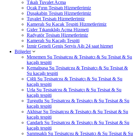
Tıkalı Tuvalet Açma
Ocak Fırın Tesisatı Hizmetlerimiz
Duşakabin Tesisatı Hizmetlerimiz
Tuvalet Tesisatı Hizmetlerimiz
Kameralı Su Kaçak Tespiti Hizmetlerimiz
Gider Tıkanıklığı Açma Hizmeti
Radyatör Tesisatı Hizmetlerimiz
Kameralı Su Kaçağı Tespiti
İzmir Geneli Geniş Servis Ağı 24 saat hizmet
Bölgeler
Menemen Su Tesisatçısı & Tesisatçı & Su Tesisat & Su
kaçağı tespiti
Kemalpaşa Su Tesisatçısı & Tesisatçı & Su Tesisat &
Su kaçağı tespiti
Çiğli Su Tesisatçısı & Tesisatçı & Su Tesisat & Su
kaçağı tespiti
Urla Su Tesisatçısı & Tesisatçı & Su Tesisat & Su
kaçağı tespiti
Turgutlu Su Tesisatçısı & Tesisatçı & Su Tesisat & Su
kaçağı tespiti
Akhisar Su Tesisatçısı & Tesisatçı & Su Tesisat & Su
kaçağı tespiti
Çandarlı Su Tesisatçısı & Tesisatçı & Su Tesisat & Su
kaçağı tespiti
Sarımsaklı Su Tesisatçısı & Tesisatçı & Su Tesisat & Su