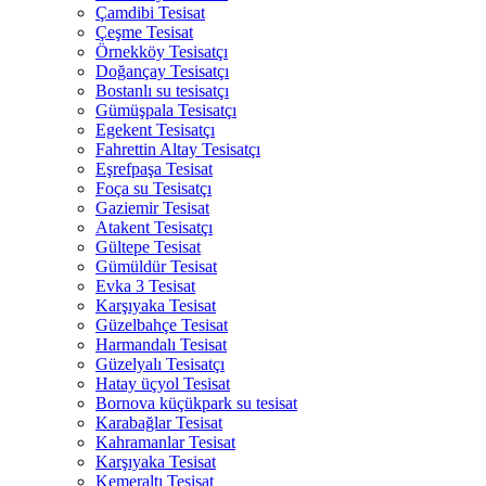
Çamdibi Tesisat
Çeşme Tesisat
Örnekköy Tesisatçı
Doğançay Tesisatçı
Bostanlı su tesisatçı
Gümüşpala Tesisatçı
Egekent Tesisatçı
Fahrettin Altay Tesisatçı
Eşrefpaşa Tesisat
Foça su Tesisatçı
Gaziemir Tesisat
Atakent Tesisatçı
Gültepe Tesisat
Gümüldür Tesisat
Evka 3 Tesisat
Karşıyaka Tesisat
Güzelbahçe Tesisat
Harmandalı Tesisat
Güzelyalı Tesisatçı
Hatay üçyol Tesisat
Bornova küçükpark su tesisat
Karabağlar Tesisat
Kahramanlar Tesisat
Karşıyaka Tesisat
Kemeraltı Tesisat