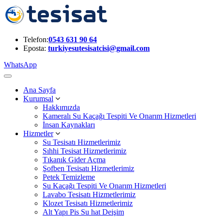
Telefon:
0543 631 90 64
Eposta:
turkiyesutesisatcisi@gmail.com
WhatsApp
Ana Sayfa
Kurumsal
Hakkımızda
Kameralı Su Kaçağı Tespiti Ve Onarım Hizmetleri
İnsan Kaynakları
Hizmetler
Su Tesisatı Hizmetlerimiz
Sıhhi Tesisat Hizmetlerimiz
Tıkanık Gider Açma
Şofben Tesisatı Hizmetlerimiz
Petek Temizleme
Su Kaçağı Tespiti Ve Onarım Hizmetleri
Lavabo Tesisatı Hizmetlerimiz
Klozet Tesisatı Hizmetlerimiz
Alt Yapı Pis Su hat Deişim