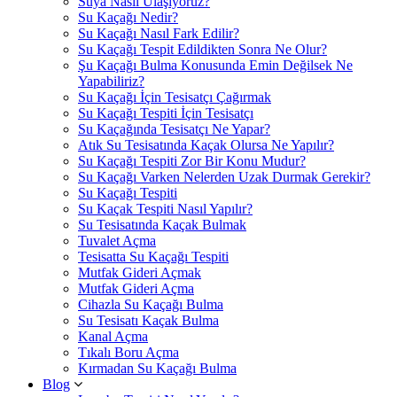
Suya Nasıl Ulaşıyoruz?
Su Kaçağı Nedir?
Su Kaçağı Nasıl Fark Edilir?
Su Kaçağı Tespit Edildikten Sonra Ne Olur?
Şu Kaçağı Bulma Konusunda Emin Değilsek Ne
Yapabiliriz?
Su Kaçağı İçin Tesisatçı Çağırmak
Su Kaçağı Tespiti İçin Tesisatçı
Su Kaçağında Tesisatçı Ne Yapar?
Atık Su Tesisatında Kaçak Olursa Ne Yapılır?
Su Kaçağı Tespiti Zor Bir Konu Mudur?
Su Kaçağı Varken Nelerden Uzak Durmak Gerekir?
Su Kaçağı Tespiti
Su Kaçak Tespiti Nasıl Yapılır?
Su Tesisatında Kaçak Bulmak
Tuvalet Açma
Tesisatta Su Kaçağı Tespiti
Mutfak Gideri Açmak
Mutfak Gideri Açma
Cihazla Su Kaçağı Bulma
Su Tesisatı Kaçak Bulma
Kanal Açma
Tıkalı Boru Açma
Kırmadan Su Kaçağı Bulma
Blog