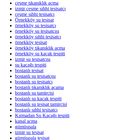
çeşme tıkanıklık açma
izmir çesme sıhhi tesisatçı
çeşme sıhhi tesisatçı
Örnekköy su tesisat
örnekköy su tesisatçı
örnekköy su tesisatçısı
örnekköy sıhhi tesisatçı
örnekköy tesisat
örnekköy tıkanıklık açma
örnekköy su kaçak tespiti
izmir su tesisatçısı
su kaçağı tespiti
bostanlı tesisat
bostanlı su tesisatçısı
bostanlı su tesisatçı
bostanlı tıkanıklık açama
bostanlı su tamirçisi
bostanlı su kaçak tespiti
bostanlı su tesisat tamircisi
bostanlı sıhhi tesisatçı
Kırmadan Su Kaçağı tespiti
kanal acma
gümüşpala
izmir su tesisat
gümüşpala tesisat