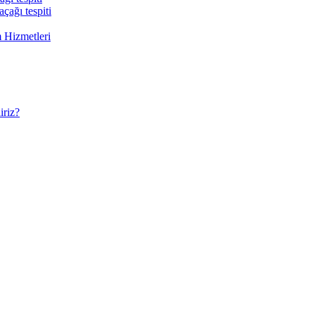
çağı tespiti
 Hizmetleri
riz?