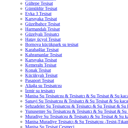
Gültepe Tesisat
Gümüldür Tesisat
Evka 3 Tesisat
Karşıyaka Tesisat
Güzelbahçe Tesisat
Harmandalı Tesisat
Güzelyalı Tesisatçı
Hatay üçyol Tesisat
Bornova küçükpark su tesisat
Karabağlar Tesisat
Kahramanlar Tesisat
Karşıyaka Tesisat
Kemeraltı Tesisat
Konak Tesisat
Küçükyalı Tesisat
Pasaport Tesisat
Aliağa su Tesisatçısı
İzmir su tesisatçı
Manisa Su Tesisatçısı & Tesisatçı & Su Tesisat & Su kaçağ
Sanayi Su Tesisatçısı & Tesisatçı & Su Tesisat & Su kaçağ
Şehzadeler Su Tesisatçısı & Tesisatçı & Su Tesisat & Su k
Yunusemre Su Tesisatçısı & Tesisatçı & Su Tesisat & Su k
Muradiye Su Tesisatçısı & Tesisatçı & Su Tesisat & Su ka
Manisa Muradiye Tesisatçı & Su Tesisatçısı -Tesist-Tıka
Manisa Su Tesisat Çeşmeci