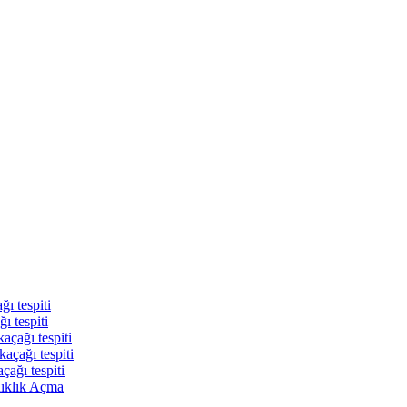
ı tespiti
ı tespiti
açağı tespiti
açağı tespiti
çağı tespiti
nıklık Açma