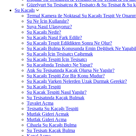
Güzelyurt Su Tesisatçısı & Tesisatçı & Su Tesisat & Su ka
Su Kaçağı
Termal Kamera ile Noktasal Su Kaçağı Tespit Ve Onarım
Su Ne İçin Kullanılır?
Suya Nasıl Ulaşıyoruz?
Su Kaçağı Nedir?
Su Kaçağı Nasıl Fark Edilir?
Su Kaçağı Tespit Edildikten Sonra Ne Olur?
Şu Kaçağı Bulma Konusunda Emin Değilsek Ne Yapabili
Su Kaçağı İçin Tesisatçı Çağırmak
Su Kaçağı Tespiti İçin Tesisatçı
Su Kaçağında Tesisatçı Ne Yapar?
Atık Su Tesisatında Kaçak Olursa Ne Yapılır?
Su Kaçağı Tespiti Zor Bir Konu Mudur?
Su Kaçağı Varken Nelerden Uzak Durmak Gerekir?
Su Kaçağı Tespiti
Su Kaçak Tespiti Nasıl Yapılır?
Su Tesisatında Kaçak Bulmak
Tuvalet Açma
Tesisatta Su Kaçağı Tespiti
Mutfak Gideri Açmak
Mutfak Gideri Açma
Cihazla Su Kaçağı Bulma
Su Tesisatı Kaçak Bulma
Kanal Açma