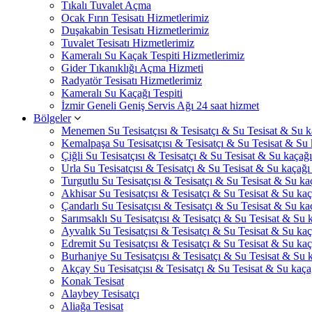
Tıkalı Tuvalet Açma
Ocak Fırın Tesisatı Hizmetlerimiz
Duşakabin Tesisatı Hizmetlerimiz
Tuvalet Tesisatı Hizmetlerimiz
Kameralı Su Kaçak Tespiti Hizmetlerimiz
Gider Tıkanıklığı Açma Hizmeti
Radyatör Tesisatı Hizmetlerimiz
Kameralı Su Kaçağı Tespiti
İzmir Geneli Geniş Servis Ağı 24 saat hizmet
Bölgeler
Menemen Su Tesisatçısı & Tesisatçı & Su Tesisat & Su ka
Kemalpaşa Su Tesisatçısı & Tesisatçı & Su Tesisat & Su k
Çiğli Su Tesisatçısı & Tesisatçı & Su Tesisat & Su kaçağı 
Urla Su Tesisatçısı & Tesisatçı & Su Tesisat & Su kaçağı 
Turgutlu Su Tesisatçısı & Tesisatçı & Su Tesisat & Su kaç
Akhisar Su Tesisatçısı & Tesisatçı & Su Tesisat & Su kaça
Çandarlı Su Tesisatçısı & Tesisatçı & Su Tesisat & Su kaç
Sarımsaklı Su Tesisatçısı & Tesisatçı & Su Tesisat & Su k
Ayvalık Su Tesisatçısı & Tesisatçı & Su Tesisat & Su kaça
Edremit Su Tesisatçısı & Tesisatçı & Su Tesisat & Su kaça
Burhaniye Su Tesisatçısı & Tesisatçı & Su Tesisat & Su k
Akçay Su Tesisatçısı & Tesisatçı & Su Tesisat & Su kaçağ
Konak Tesisat
Alaybey Tesisatçı
Aliağa Tesisat