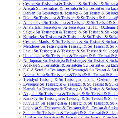
Çeşme Su Tesisatçısı & Tesisatçı & Su Tesisat & Su kaçağ
Alaçatı Su Tesisatçısı & Tesisatçı & Su Tesisat & Su kaçağ
Dalyan Su Tesisatçısı & Tesisatçı & Su Tesisat & Su kaçağ
Dikili Su Tesisatçısı & Tesisatçı & Su Tesisat & Su kaçağı
Ahmetbeyli Su Tesisatçısı & Tesisatçı & Su Tesisat & Su 
Anafartalar Tesisatçı & Su Tesisatçısı - 25TL - Ozdemir T
Selçuk Su Tesisatçısı & Tesisatçı & Su Tesisat & Su kaçağ
Kuşadasi Su Tesisatçısı & Tesisatçı & Su Tesisat & Su kaç
Çeşmeci Manisa & Su Tesisatçısı & Su Tesisat & Su kaçağ
Menderes Su Tesisatçısı & Tesisatçı & Su Tesisat & Su ka
Laleli Su Tesisatçısı & Tesisatçı & Su Tesisat & Su kaçağı
Uncubozköy Su Tesisatçısı & Tesisatçı & Su Tesisat & Su
Nurlupınar Su Tesisatçısı &Tesisatçı& Su Tesisat & Su ka
Adakale Su Tesisatçısı &Tesisatçı& Su Tesisat & Su kaçağ
E.C.A Serel Su Tesisatçısı &Tesisatçı& Su Tesisat & Su k
Artema Vitra Su Tesisatçısı &Tesisat& Su Tesisat & Su ka
Trendyol Tesisatçı & Su Tesisatçısı - 25TL - Ozdemir Tes
Everenos Su Tesisatçısı & Tesisatçı & Su Tesisat & Su kaç
Karaali Su Tesisatçısı & Tesisatçı & Su Tesisat & Su kaça
Akgedik Su Tesisatçısı & Tesisatçı & Su Tesisat & Su kaç
Karaköy Su Tesisatçısı & Tesisatçı & Su Tesisat & Su kaç
Kuyualan Su Tesisatçısı & Tesisatçı & Su Tesisat & Su ka
Lalapaşa Su Tesisatçısı & Tesisatçı & Su Tesisat & Su kaç
Şehitler Su Tesisatçısı & Tesisatçı & Su Tesisat & Su kaça
Dilşikar Su Tesisatçısı & Tesisatçı & Su Tesisat & Su kaça