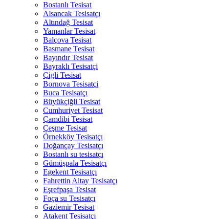
Bostanlı Tesisat
Alsancak Tesisatçı
Altındağ Tesisat
Yamanlar Tesisat
Balçova Tesisat
Basmane Tesisat
Bayındır Tesisat
Bayraklı Tesisatçi
Çigli Tesisat
Bornova Tesisatçi
Buca Tesisatçı
Büyükçiğli Tesisat
Cumhuriyet Tesisat
Çamdibi Tesisat
Çeşme Tesisat
Örnekköy Tesisatçı
Doğançay Tesisatçı
Bostanlı su tesisatçı
Gümüşpala Tesisatçı
Egekent Tesisatçı
Fahrettin Altay Tesisatçı
Eşrefpaşa Tesisat
Foça su Tesisatçı
Gaziemir Tesisat
Atakent Tesisatçı