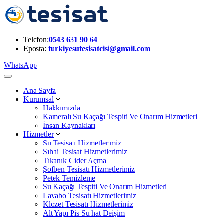
Telefon:
0543 631 90 64
Eposta:
turkiyesutesisatcisi@gmail.com
WhatsApp
Ana Sayfa
Kurumsal
Hakkımızda
Kameralı Su Kaçağı Tespiti Ve Onarım Hizmetleri
İnsan Kaynakları
Hizmetler
Su Tesisatı Hizmetlerimiz
Sıhhi Tesisat Hizmetlerimiz
Tıkanık Gider Açma
Şofben Tesisatı Hizmetlerimiz
Petek Temizleme
Su Kaçağı Tespiti Ve Onarım Hizmetleri
Lavabo Tesisatı Hizmetlerimiz
Klozet Tesisatı Hizmetlerimiz
Alt Yapı Pis Su hat Deişim