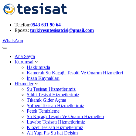
Telefon:
0543 631 90 64
Eposta:
turkiyesutesisatcisi@gmail.com
WhatsApp
Ana Sayfa
Kurumsal
Hakkımızda
Kameralı Su Kaçağı Tespiti Ve Onarım Hizmetleri
İnsan Kaynakları
Hizmetler
Su Tesisatı Hizmetlerimiz
Sıhhi Tesisat Hizmetlerimiz
Tıkanık Gider Açma
Şofben Tesisatı Hizmetlerimiz
Petek Temizleme
Su Kaçağı Tespiti Ve Onarım Hizmetleri
Lavabo Tesisatı Hizmetlerimiz
Klozet Tesisatı Hizmetlerimiz
Alt Yapı Pis Su hat Deişim