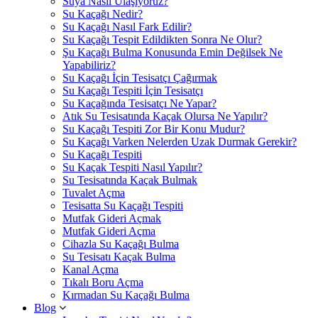
Suya Nasıl Ulaşıyoruz?
Su Kaçağı Nedir?
Su Kaçağı Nasıl Fark Edilir?
Su Kaçağı Tespit Edildikten Sonra Ne Olur?
Şu Kaçağı Bulma Konusunda Emin Değilsek Ne
Yapabiliriz?
Su Kaçağı İçin Tesisatçı Çağırmak
Su Kaçağı Tespiti İçin Tesisatçı
Su Kaçağında Tesisatçı Ne Yapar?
Atık Su Tesisatında Kaçak Olursa Ne Yapılır?
Su Kaçağı Tespiti Zor Bir Konu Mudur?
Su Kaçağı Varken Nelerden Uzak Durmak Gerekir?
Su Kaçağı Tespiti
Su Kaçak Tespiti Nasıl Yapılır?
Su Tesisatında Kaçak Bulmak
Tuvalet Açma
Tesisatta Su Kaçağı Tespiti
Mutfak Gideri Açmak
Mutfak Gideri Açma
Cihazla Su Kaçağı Bulma
Su Tesisatı Kaçak Bulma
Kanal Açma
Tıkalı Boru Açma
Kırmadan Su Kaçağı Bulma
Blog