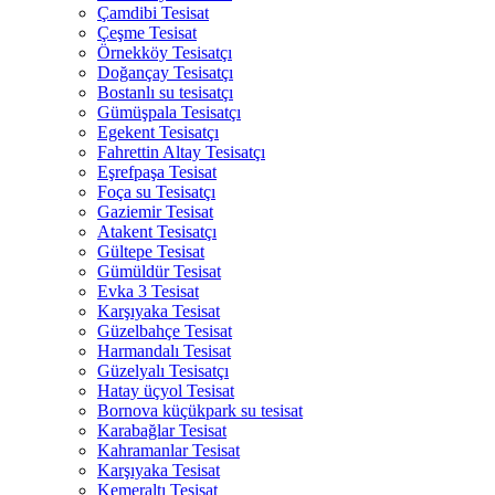
Çamdibi Tesisat
Çeşme Tesisat
Örnekköy Tesisatçı
Doğançay Tesisatçı
Bostanlı su tesisatçı
Gümüşpala Tesisatçı
Egekent Tesisatçı
Fahrettin Altay Tesisatçı
Eşrefpaşa Tesisat
Foça su Tesisatçı
Gaziemir Tesisat
Atakent Tesisatçı
Gültepe Tesisat
Gümüldür Tesisat
Evka 3 Tesisat
Karşıyaka Tesisat
Güzelbahçe Tesisat
Harmandalı Tesisat
Güzelyalı Tesisatçı
Hatay üçyol Tesisat
Bornova küçükpark su tesisat
Karabağlar Tesisat
Kahramanlar Tesisat
Karşıyaka Tesisat
Kemeraltı Tesisat