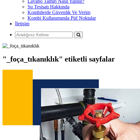
Lavabo Tamiri Nasıl Yapılır?
Su Tesisatı Hakkında
Kombilerde Güvenlik Ve Verim
Kombi Kullanımında Püf Noktalar
İletişim
"_foça_tıkanıklık" etiketli sayfalar