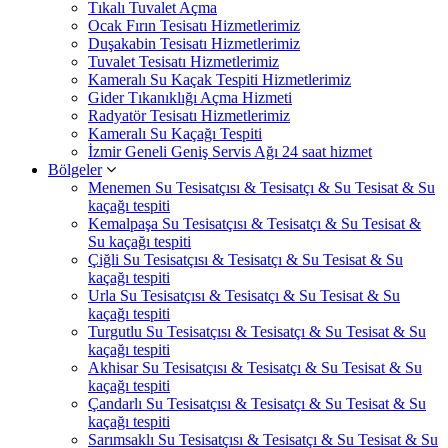
Tıkalı Tuvalet Açma
Ocak Fırın Tesisatı Hizmetlerimiz
Duşakabin Tesisatı Hizmetlerimiz
Tuvalet Tesisatı Hizmetlerimiz
Kameralı Su Kaçak Tespiti Hizmetlerimiz
Gider Tıkanıklığı Açma Hizmeti
Radyatör Tesisatı Hizmetlerimiz
Kameralı Su Kaçağı Tespiti
İzmir Geneli Geniş Servis Ağı 24 saat hizmet
Bölgeler
Menemen Su Tesisatçısı & Tesisatçı & Su Tesisat & Su
kaçağı tespiti
Kemalpaşa Su Tesisatçısı & Tesisatçı & Su Tesisat &
Su kaçağı tespiti
Çiğli Su Tesisatçısı & Tesisatçı & Su Tesisat & Su
kaçağı tespiti
Urla Su Tesisatçısı & Tesisatçı & Su Tesisat & Su
kaçağı tespiti
Turgutlu Su Tesisatçısı & Tesisatçı & Su Tesisat & Su
kaçağı tespiti
Akhisar Su Tesisatçısı & Tesisatçı & Su Tesisat & Su
kaçağı tespiti
Çandarlı Su Tesisatçısı & Tesisatçı & Su Tesisat & Su
kaçağı tespiti
Sarımsaklı Su Tesisatçısı & Tesisatçı & Su Tesisat & Su