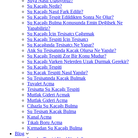
Suya Nasıl Ulaşıyoruz?
Su Kaçağı Nedir?
Su Kaçağı Nasıl Fark Edilir?
Su Kaçağı Tespit Edildikten Sonra Ne Olur?
Şu Kaçağı Bulma Konusunda Emin Değilsek Ne
Yapabiliriz?
Su Kaçağı İçin Tesisatçı Çağırmak
Su Kaçağı Tespiti İçin Tesisatçı
Su Kaçağında Tesisatçı Ne Yapar?
Atık Su Tesisatında Kaçak Olursa Ne Yapılır?
Su Kaçağı Tespiti Zor Bir Konu Mudur?
Su Kaçağı Varken Nelerden Uzak Durmak Gerekir?
Su Kaçağı Tespiti
Su Kaçak Tespiti Nasıl Yapılır?
Su Tesisatında Kaçak Bulmak
Tuvalet Açma
Tesisatta Su Kaçağı Tespiti
Mutfak Gideri Açmak
Mutfak Gideri Açma
Cihazla Su Kaçağı Bulma
Su Tesisatı Kaçak Bulma
Kanal Açma
Tıkalı Boru Açma
Kırmadan Su Kaçağı Bulma
Blog