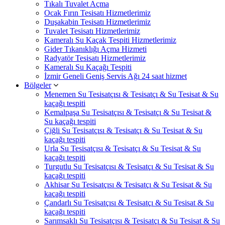
Tıkalı Tuvalet Açma
Ocak Fırın Tesisatı Hizmetlerimiz
Duşakabin Tesisatı Hizmetlerimiz
Tuvalet Tesisatı Hizmetlerimiz
Kameralı Su Kaçak Tespiti Hizmetlerimiz
Gider Tıkanıklığı Açma Hizmeti
Radyatör Tesisatı Hizmetlerimiz
Kameralı Su Kaçağı Tespiti
İzmir Geneli Geniş Servis Ağı 24 saat hizmet
Bölgeler
Menemen Su Tesisatçısı & Tesisatçı & Su Tesisat & Su
kaçağı tespiti
Kemalpaşa Su Tesisatçısı & Tesisatçı & Su Tesisat &
Su kaçağı tespiti
Çiğli Su Tesisatçısı & Tesisatçı & Su Tesisat & Su
kaçağı tespiti
Urla Su Tesisatçısı & Tesisatçı & Su Tesisat & Su
kaçağı tespiti
Turgutlu Su Tesisatçısı & Tesisatçı & Su Tesisat & Su
kaçağı tespiti
Akhisar Su Tesisatçısı & Tesisatçı & Su Tesisat & Su
kaçağı tespiti
Çandarlı Su Tesisatçısı & Tesisatçı & Su Tesisat & Su
kaçağı tespiti
Sarımsaklı Su Tesisatçısı & Tesisatçı & Su Tesisat & Su