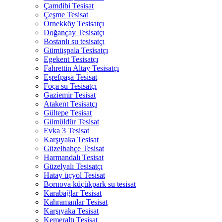
Çamdibi Tesisat
Çeşme Tesisat
Örnekköy Tesisatçı
Doğançay Tesisatçı
Bostanlı su tesisatçı
Gümüşpala Tesisatçı
Egekent Tesisatçı
Fahrettin Altay Tesisatçı
Eşrefpaşa Tesisat
Foça su Tesisatçı
Gaziemir Tesisat
Atakent Tesisatçı
Gültepe Tesisat
Gümüldür Tesisat
Evka 3 Tesisat
Karşıyaka Tesisat
Güzelbahçe Tesisat
Harmandalı Tesisat
Güzelyalı Tesisatçı
Hatay üçyol Tesisat
Bornova küçükpark su tesisat
Karabağlar Tesisat
Kahramanlar Tesisat
Karşıyaka Tesisat
Kemeraltı Tesisat