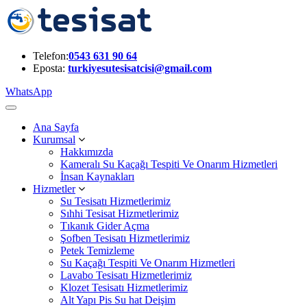
Telefon:
0543 631 90 64
Eposta:
turkiyesutesisatcisi@gmail.com
WhatsApp
Ana Sayfa
Kurumsal
Hakkımızda
Kameralı Su Kaçağı Tespiti Ve Onarım Hizmetleri
İnsan Kaynakları
Hizmetler
Su Tesisatı Hizmetlerimiz
Sıhhi Tesisat Hizmetlerimiz
Tıkanık Gider Açma
Şofben Tesisatı Hizmetlerimiz
Petek Temizleme
Su Kaçağı Tespiti Ve Onarım Hizmetleri
Lavabo Tesisatı Hizmetlerimiz
Klozet Tesisatı Hizmetlerimiz
Alt Yapı Pis Su hat Deişim